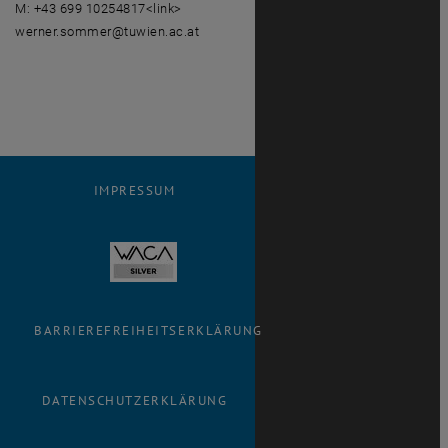
M: +43 699 10254817<link>
werner.sommer@tuwien.ac.at
IMPRESSUM
BARRIEREFREIHEITSERKLÄRUNG
DATENSCHUTZERKLÄRUNG