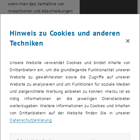
wenn man das Verhältnis von
Investitionen und Abschreibungen
analysiert: 2004 betrug es noch
0.73 (es wurde also weniger
Hinweis zu Cookies und anderen
investiert als abgeschrieben) und
×
stieg kontinuierlich auf 1.93 (2009).
Techniken
Ergo zieht Dr. Paul Jankowitsch,
Vizerektor für Finanzmanagement
und Controlling der TU Wien, eine
Unsere Website verwendet Cookies und bindet Inhalte von
positive Bilanz: „Der
Drittanbietern ein, um die grundlegende Funktionalität unserer
Rechnungsabschluss zeigt den
Website zu gewährleisten sowie die Zugriffe auf unserer
Erfolg der gesetzten
Website zu analysieren und um Funktionen für soziale Medien
Konsolidierungsmaßnahmen und
und zielgerichtete Werbung anbieten zu können. Hierzu ist es
der eingeleiteten
nötig Informationen an die jeweiligen Dienstanbieter
Systemoptimierung.“ Er warnt aber
weiterzugeben. Weitere Informationen zu Cookies und Inhalten
auch, dass dieser Erfolgskurs durch
von Drittanbietern auf der Website finden Sie in unserer
die vom BMWF in Aussicht gestellte
Datenschutzerklärung
.
10%ige Budgetkürzung in der
Leistungsperiode 2013 – 2015