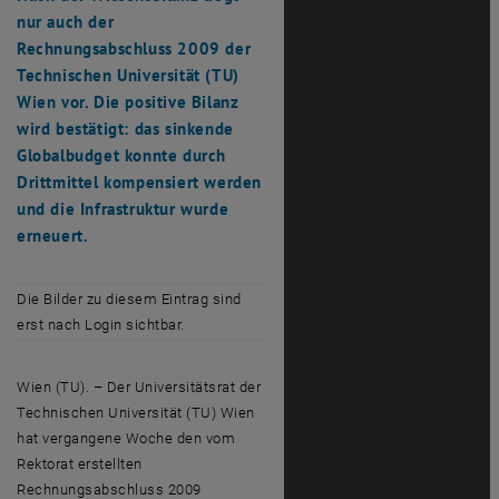
nur auch der
Rechnungsabschluss 2009 der
Technischen Universität (TU)
Wien vor. Die positive Bilanz
wird bestätigt: das sinkende
Globalbudget konnte durch
Drittmittel kompensiert werden
und die Infrastruktur wurde
erneuert.
Die Bilder zu diesem Eintrag sind
erst nach Login sichtbar.
Wien (TU). – Der Universitätsrat der
Technischen Universität (TU) Wien
hat vergangene Woche den vom
Rektorat erstellten
Rechnungsabschluss 2009