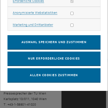
Erforderliche Cookies zulassen
Erforderliche Cookies
gefährdet ist.
Links:
Statistik Cookies zulassen
Anonymisierte Webstatistiken
TU-Rechnungsabschluss 2009:
Marketing Cookies zulassen
Marketing und Drittanbieter
<link
file:17067>
www.tuwien.ac.at/fileadmin/t/tuwien/docs/leitung/ra09.p
Rechnungsabschlussverordnung
AUSWAHL SPEICHERN UND ZUSTIMMEN
des BMWF: <link http:
www.bmwf.gv.at uploads
tx_bmwfcontent
NUR ERFORDERLICHE COOKIES
rechnungsabschluss_vo.pdf>
www.bmwf.gv.at/uploads/tx_bmwfconte
Download:
<link>
www.tuwien.ac.at/index.php
ALLEN COOKIES ZUSTIMMEN
Rückfragehinweis:
Mag. Werner F. Sommer, MSc MAS
Pressesprecher der TU Wien
Karlsplatz 13/011, 1040 Wien
T: +43-1-58801-41020