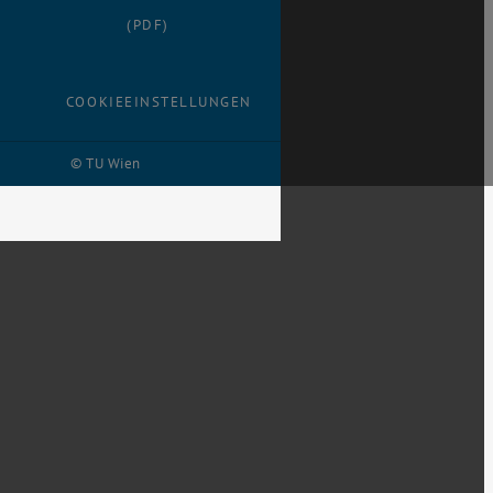
(PDF)
COOKIEEINSTELLUNGEN
© TU Wien
# 116210