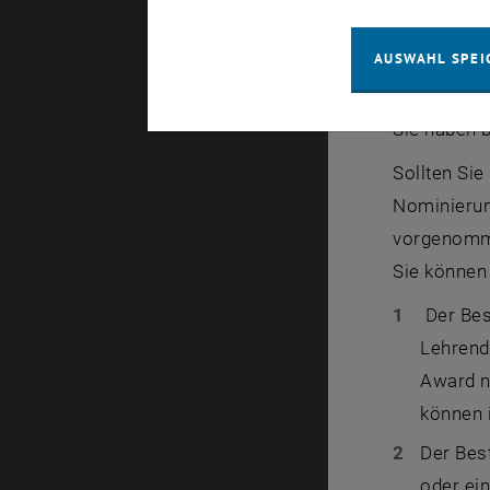
AUSWAHL SPEI
Bis 30. Ju
Sie haben b
Sollten Sie
Nominierun
vorgenomm
Sie können 
Der Bes
Lehrend
Award n
können 
Der Bes
oder ei