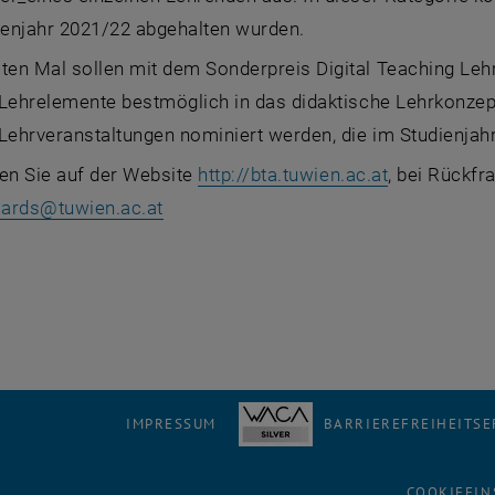
ienjahr 2021/22 abgehalten wurden.
ten Mal sollen mit dem Sonderpreis Digital Teaching Leh
 Lehrelemente bestmöglich in das didaktische Lehrkonzept
Lehrveranstaltungen nominiert werden, die im Studienja
, öffnet ein
den Sie auf der Website
http://bta.tuwien.ac.at
, bei Rückfr
wards
@
tuwien.ac.at
IMPRESSUM
BARRIEREFREIHEITS
COOKIEEIN