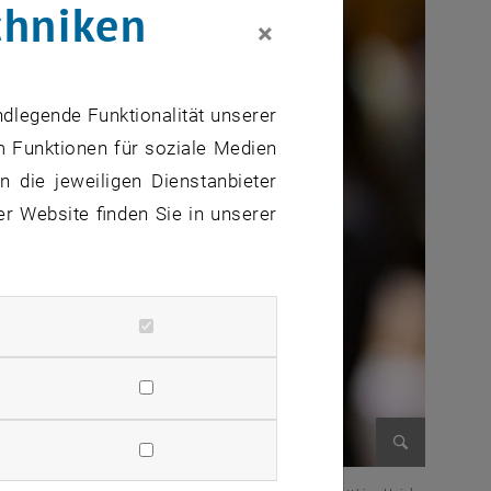
chniken
×
ndlegende Funktionalität unserer
m Funktionen für soziale Medien
 die jeweiligen Dienstanbieter
er Website finden Sie in unserer
Bild vergr