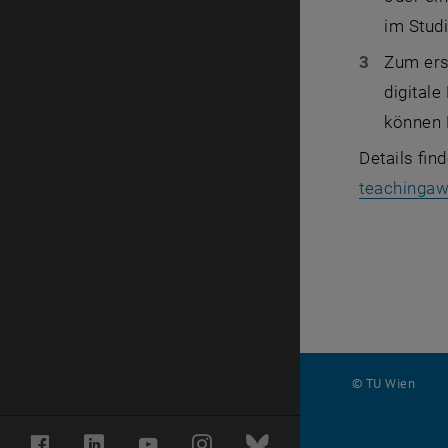
im Stud
Zum ers
digitale
können 
Details fin
teachinga
© TU Wien
#
Facebook
LinkedIn
YouTube
Instagram
Bluesky
116210