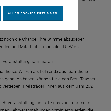
© Matthias Heisler
ALLEN COOKIES ZUSTIMMEN
 2022“ möglich.
etzt noch die Chance, Ihre Stimme abzugeben.
nden und Mitarbeiter_innen der TU Wien
ehrveranstaltung nominieren:
eitliches Wirken als Lehrende aus. Sämtliche
en gehalten haben, können für einen Best Teacher
d vergeben. Preisträger_innen aus dem Jahr 2021
 Lehrveranstaltung eines Teams von Lehrenden
önnen Lehrveranstaltungen nominiert werden, die