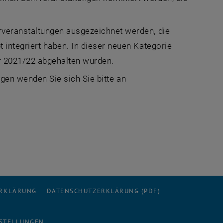
rveranstaltungen ausgezeichnet werden, die
 integriert haben. In dieser neuen Kategorie
hr 2021/22 abgehalten wurden.
e externe URL in einem neuen Fenster
agen wenden Sie sich Sie bitte an
ERKLÄRUNG
DATENSCHUTZERKLÄRUNG (PDF)
STELLUNGEN