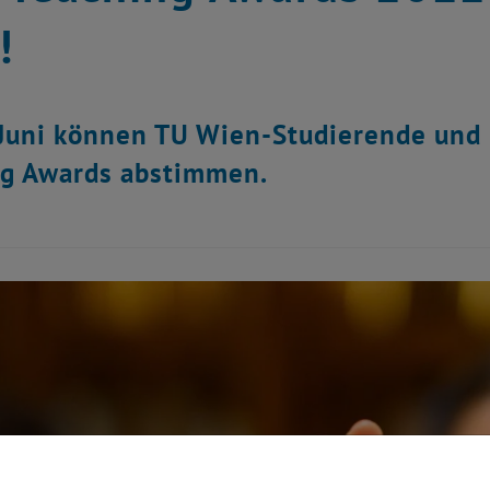
!
 Juni können TU Wien-Studierende und 
ng Awards abstimmen.