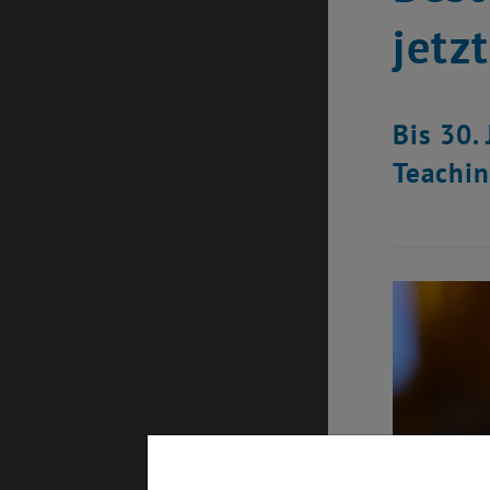
jetzt
Bis 30.
Teachi