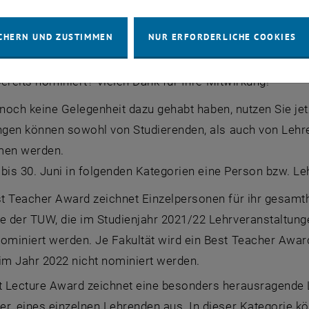
CHERN UND ZUSTIMMEN
NUR ERFORDERLICHE COOKIES
ni sind noch Nominierungen für die „Best Teaching Awards
ereits nominiert? Vielen Dank für Ihre Mitwirkung!
 noch keine Gelegenheit dazu gehabt haben, nutzen Sie j
gen können sowohl von Studierenden, als auch von Lehre
en werden.
bis 30. Juni in folgenden Kategorien eine Person bzw. L
t Teacher Award zeichnet Einzelpersonen für ihr gesamth
e der TUW, die im Studienjahr 2021/22 Lehrveranstaltung
ominiert werden. Je Fakultät wird ein Best Teacher Awar
im Jahr 2022 nicht nominiert werden.
t Lecture Award zeichnet eine besonders herausragende
ner_eines einzelnen Lehrenden aus. In dieser Kategorie k