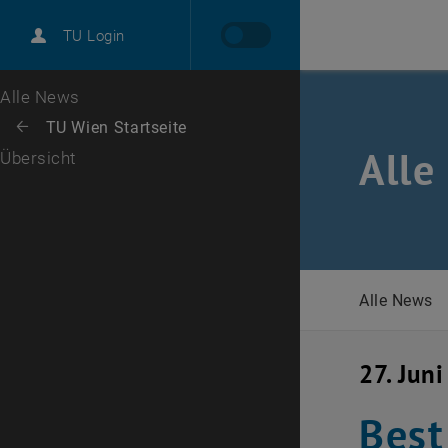
International
TU Login
Karriere
Zur 1. Menü Ebene
Alle News
Zurück zur letzten Ebene:
TU Wien Startseite
Zurück: Subseiten von TU Wien Startseite auflisten
Alle
Übersicht
Alle News
27. Jun
Best