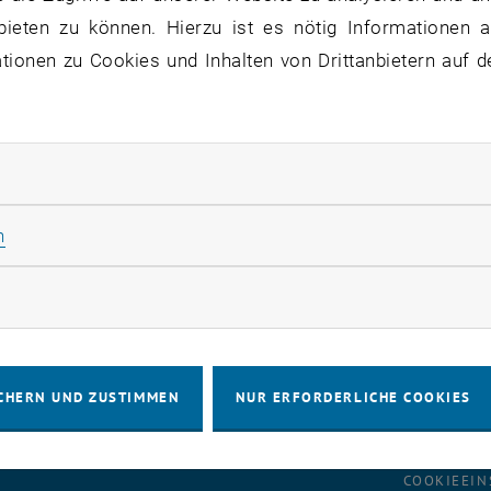
bieten zu können. Hierzu ist es nötig Informationen an
ojektInfoBüro
ionen zu Cookies und Inhalten von Drittanbietern auf d
iner Überblick über die aktuellen Baufo
rliche Cookies zulassen
zu diesem Eintrag sind erst nach Login sichtbar.
Statistik Cookies zulassen
n
rketing Cookies zulassen
CHERN UND ZUSTIMMEN
NUR ERFORDERLICHE COOKIES
IMPRESSUM
BARRIEREFREIHEITS
COOKIEEIN