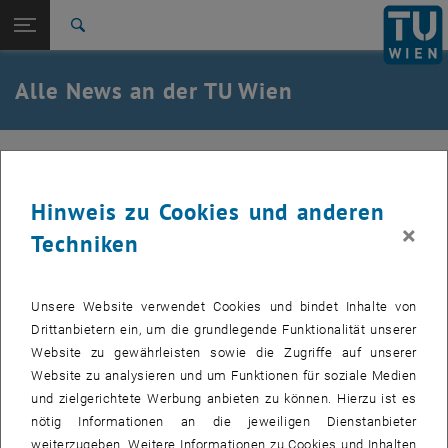
Studium
Seitennavigation öffnen
TU Login
Forschung
Suche
International
Quicklinks
Alle News an der TU Wien
Quicklinks-Menü umschalten
Karriere
Zur 1. Menü Ebene
Alle News
05. Mai 2010
Zurück zur letzten Ebene:
TU Wien Startseite
Zurück: Subseiten von TU Wien Startseite auflisten
Hinweis zu Cookies und anderen
Baufortschritt des Lehrtraktes am
Übersicht
×
Techniken
Getreidemarkt
Erstellt von
ProjektInfoBüro
Unsere Website verwendet Cookies und bindet Inhalte von
Drittanbietern ein, um die grundlegende Funktionalität unserer
Der Neubau des Lehartraktes schreitet zügig voran. Es wird
Website zu gewährleisten sowie die Zugriffe auf unserer
schon während des Innenausbaues die Laboreinrichtung
Website zu analysieren und um Funktionen für soziale Medien
aufgebaut.
und zielgerichtete Werbung anbieten zu können. Hierzu ist es
nötig Informationen an die jeweiligen Dienstanbieter
Die Bilder zu diesem Eintrag sind erst nach Login sichtbar.
weiterzugeben. Weitere Informationen zu Cookies und Inhalten