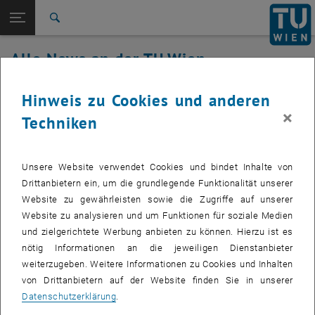
Studium
Seitennavigation öffnen
TU Login
Forschung
Suche
International
Alle News an der TU Wien
Quicklinks
Quicklinks-Menü umschalten
Karriere
25. April 2019
Hinweis zu Cookies und anderen
Zur 1. Menü Ebene
Alle News
×
Techniken
Zurück zur letzten Ebene:
TU Wien Startseite
Zurück: Subseiten von TU Wien Startseite auflisten
AutoCAD 2020 für Win (de/en)
Übersicht
Erstellt von
Simon Bernhard
Unsere Website verwendet Cookies und bindet Inhalte von
Drittanbietern ein, um die grundlegende Funktionalität unserer
Die neue Produktversion ist von allen registrierten
Website zu gewährleisten sowie die Zugriffe auf unserer
Lizenznehmern ab sofort nutzbar. Diese Campussoftware
Website zu analysieren und um Funktionen für soziale Medien
kann aus lizenzrechtlichen Gründen nur von Mitarbeitern
und zielgerichtete Werbung anbieten zu können. Hierzu ist es
der TU Wien, nicht aber von Studenten erworben werden.
nötig Informationen an die jeweiligen Dienstanbieter
weiterzugeben. Weitere Informationen zu Cookies und Inhalten
von Drittanbietern auf der Website finden Sie in unserer
Datenschutzerklärung
.