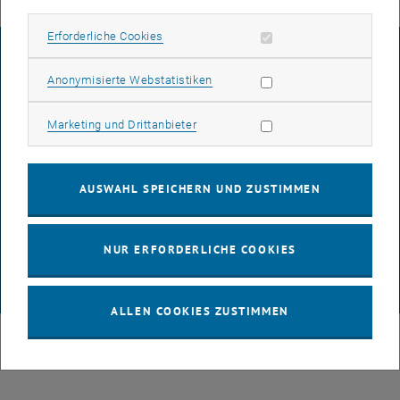
Erforderliche Cookies zulassen
Erforderliche Cookies
IMPRESSUM
Statistik Cookies zulassen
Anonymisierte Webstatistiken
BARRIEREFREIHEITSERKLÄRUNG
Marketing Cookies zulassen
Marketing und Drittanbieter
DATENSCHUTZERKLÄRUNG (PDF)
AUSWAHL SPEICHERN UND ZUSTIMMEN
COOKIEEINSTELLUNGEN
NUR ERFORDERLICHE COOKIES
© TU Wien
# 116210
ALLEN COOKIES ZUSTIMMEN