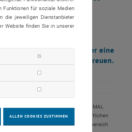
m Funktionen für soziale Medien
 die jeweiligen Dienstanbieter
er Website finden Sie in unserer
nd Technologie darf sich über eine
enden Forschungsleistung freuen.
gung über "Wärmespannungprobleme", THERMAL
ure hielt, wurde er von der wissenschaftlichen
ALLEN COOKIES ZUSTIMMEN
ür bedeutende Leistungen im Forschungsbereich