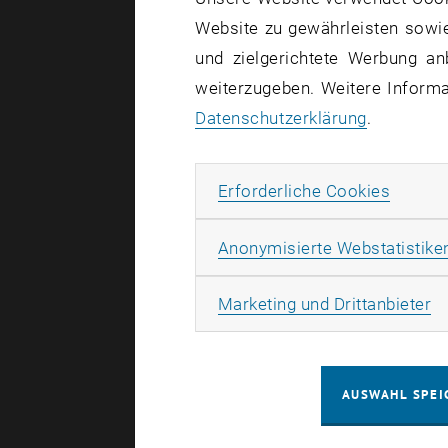
Rudo
Website zu gewährleisten sowie
und zielgerichtete Werbung an
weiterzugeben. Weitere Informat
Erstellt von
Be
Datenschutzerklärung
.
Prof. R
Erforde
Erforderliche Cookies
interna
Anonymisierte Webstatistike
Die Bilder 
Ma
Marketing und Drittanbieter
Bei der Te
STRESSES 2
AUSWAHL SPEI
Gesellscha