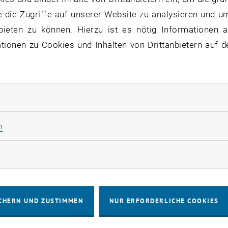
lf Heuer
 die Zugriffe auf unserer Website zu analysieren und u
bieten zu können. Hierzu ist es nötig Informationen an
ionen zu Cookies und Inhalten von Drittanbietern auf d
ttina Neunteufl
udolf Heuer vom Institut für Hochbau u
rliche Cookies zulassen
tionale Anerkennung seiner hervorrag
Statistik Cookies zulassen
n
zu diesem Eintrag sind erst nach Login sichtbar.
rketing Cookies zulassen
ilnahme an der internationalen wissenschaftlichen Ta
007 in Taipei, wo Rudolf Heuer die Opening Keynote Lect
CHERN UND ZUSTIMMEN
NUR ERFORDERLICHE COOKIES
ft International Congress on Thermal Stresses (ICTS) f