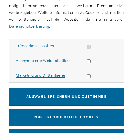
deaktiviert. Veränderungen an der alten Mailbox, die nach erfolgter
nötig Informationen an die jeweiligen Dienstanbieter
Migration (siehe Benachrichtigungen [1]) zu Exchange Online
weiterzugeben. Weitere Informationen zu Cookies und Inhalten
entstanden, werden nicht mehr synchronisiert. Sollten Sie
von Drittanbietern auf der Website finden Sie in unserer
nachträglich noch E-Mails in der Mailbox (z.B. Gesendet-Ordner)
Datenschutzerklärung
.
gespeichert haben, so sichern Sie diese bitte selbständig vor dem
11. Juli 2023 (z.B. durch Übertragung zur Exchange-Online-Mailbox).
Der Zugriff auf die neue Exchange-Online-Mailbox erfolgt über
Erforderliche Cookies zulassen
Erforderliche Cookies
outlook.office.com
mit Benutzername
eMatrikelnummer@student.tuwien.ac.at und dem
Statistik Cookies zulassen
Anonymisierte Webstatistiken
Netzwerkpasswort.
Informationen zum Service E-Mail für Studierende: [2]
Marketing Cookies zulassen
Marketing und Drittanbieter
Links:
, öffnet eine externe URL in e
[1]
https://colab.tuwien.ac.at/x/AgSwCQ
, öffnet eine externe URL in ei
[2]
https://colab.tuwien.ac.at/x/5Ik4CQ
AUSWAHL SPEICHERN UND ZUSTIMMEN
NUR ERFORDERLICHE COOKIES