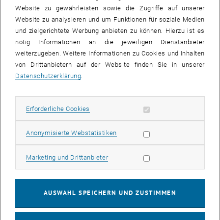
Website zu gewährleisten sowie die Zugriffe auf unserer
Zugriff auf Österreichs größten professionellen
Website zu analysieren und um Funktionen für soziale Medien
Informationspool für Wissenschaft, Forschung, Bildung,
und zielgerichtete Werbung anbieten zu können. Hierzu ist es
Technologie und Innovation.
nötig Informationen an die jeweiligen Dienstanbieter
weiterzugeben. Weitere Informationen zu Cookies und Inhalten
Was erfahren Sie unter APA-ZukunftWissen?
von Drittanbietern auf der Website finden Sie in unserer
Sie können dort die gesamte APA-Berichterstattung zum
Datenschutzerklärung
.
Themenfeld Wissenschaft, Forschung, Schule und
Bildung, Aus- und Weiterbildung, Technologie und
Innovation, Kunst und Kultur nachlesen.
Erforderliche Cookies zulassen
Erforderliche Cookies
Sie erhalten internationale Nachrichten zu den
genannten Themen mit Relevanz für Österreich.
Statistik Cookies zulassen
Anonymisierte Webstatistiken
Die Datenbank bietet eine umfassende Terminvorschau
über wichtige themenrelevante Events sowie
Marketing Cookies zulassen
Marketing und Drittanbieter
Pressetermine.
AUSWAHL SPEICHERN UND ZUSTIMMEN
Last but not least bieten die zahlreichen Beiträge aus der
Community selbst - z.B. von Universitäten, Schulen,