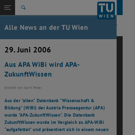
Studium
Seitennavigation öffnen
TU Login
Forschung
Suche
International
Quicklinks
Alle News an der TU Wien
Quicklinks-Menü umschalten
Karriere
Zur 1. Menü Ebene
Alle News
29. Juni 2006
Zurück zur letzten Ebene:
TU Wien Startseite
Zurück: Subseiten von TU Wien Startseite auflisten
Aus APA WiBi wird APA-
Übersicht
ZukunftWissen
Erstellt von
Karin Peter
Aus der "alten" Datenbank "Wissenschaft &
Bildung" (WiBi) der Austria Presseagentur (APA)
wurde "APA-ZukunftWissen". Die Datenbank
ZukunftWissen wurde im Vergleich zu APA-WiBi
"aufgefettet" und präsentiert sich in einem neuen