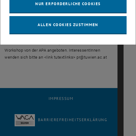
Forschungseinrichtungen, Science Parks oder
NUR ERFORDERLICHE COOKIES
Gründerzentren - alle Stimmen zu einem Thema auf einen
Blick.
ALLEN COOKIES ZUSTIMMEN
Für all jene TU-MitarbeiterInnen, die sich näher mit den
Möglichkeiten und den Tools von APA-ZukunftWissen
auseinandersetzten möchten, wird im Herbst 2006 ein
Workshop von der APA angeboten. InteressentInnen
wenden sich bitte an <link tutextlinks> pr@tuwien.ac.at
IMPRESSUM
BARRIEREFREIHEITSERKLÄRUNG