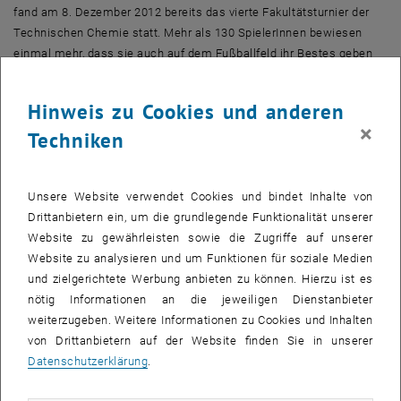
fand am 8. Dezember 2012 bereits das vierte Fakultätsturnier der
Technischen Chemie statt. Mehr als 130 SpielerInnen bewiesen
einmal mehr, dass sie auch auf dem Fußballfeld ihr Bestes geben
können.
Hinweis zu Cookies und anderen
War der erste TCH-Cup noch eine kleinere Veranstaltung mit sechs
×
Techniken
Mannschaften, so wurden dieses Mal in insgesamt 44 Spielen
(Gruppenphase und anschließendes K.O.-System) alle 16
Platzierungen ermittelt, weshalb alle Teams bis zum Ende kämpfen
Unsere Website verwendet Cookies und bindet Inhalte von
mussten. Schlussendlich setzten sich Die Instabilen in einem
Drittanbietern ein, um die grundlegende Funktionalität unserer
knappen Finale nach 0:5 Rückstand in der Verlängerung durch ein
Website zu gewährleisten sowie die Zugriffe auf unserer
Golden Goal mit 7:6 durch und kürten sich zu einem würdigen Sieger
Website zu analysieren und um Funktionen für soziale Medien
dieses Turniers. Der von Horst Lindenlaub angefertigte
und zielgerichtete Werbung anbieten zu können. Hierzu ist es
Wanderpokal, auf dem alle siegreichen Mannschaften durch eine
nötig Informationen an die jeweiligen Dienstanbieter
Gravur verewigt werden, wurde von Dekan Professor Herbert
weiterzugeben. Weitere Informationen zu Cookies und Inhalten
Danninger, der im Namen des Dekanats für Technische Chemie
von Drittanbietern auf der Website finden Sie in unserer
abermals einen Großteil der Kosten übernommen hat, überreicht.
Datenschutzerklärung
.
TU-Cup soll Realität werden