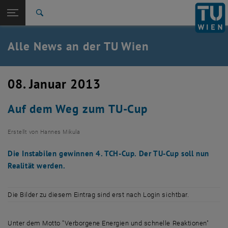
Studium
Seitennavigation öffnen
TU Login
Forschung
Suche
International
Quicklinks
Alle News an der TU Wien
Quicklinks-Menü umschalten
Karriere
Zur 1. Menü Ebene
Alle News
08. Januar 2013
Zurück zur letzten Ebene:
TU Wien Startseite
Zurück: Subseiten von TU Wien Startseite auflisten
Auf dem Weg zum TU-Cup
Übersicht
Erstellt von
Hannes Mikula
Die Instabilen gewinnen 4. TCH-Cup. Der TU-Cup soll nun
Realität werden.
Die Bilder zu diesem Eintrag sind erst nach Login sichtbar.
Unter dem Motto "Verborgene Energien und schnelle Reaktionen"