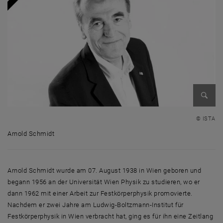
Bild v
© ISTA
Arnold Schmidt
Arnold Schmidt
Arnold Schmidt wurde am 07. August 1938 in Wien geboren und
begann 1956 an der Universität Wien Physik zu studieren, wo er
dann 1962 mit einer Arbeit zur Festkörperphysik promovierte.
Nachdem er zwei Jahre am Ludwig-Boltzmann-Institut für
Festkörperphysik in Wien verbracht hat, ging es für ihn eine Zeitlang