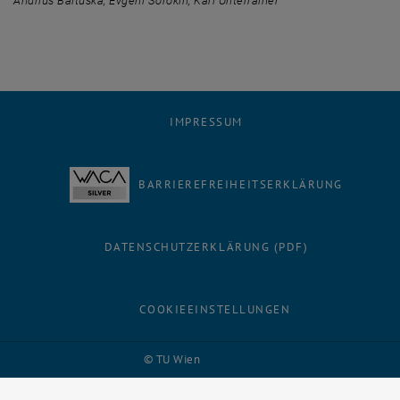
Andrius Baltuska, Evgeni Sorokin, Karl Unterrainer
IMPRESSUM
BARRIEREFREIHEITSERKLÄRUNG
DATENSCHUTZERKLÄRUNG (PDF)
COOKIEEINSTELLUNGEN
Facebook
LinkedIn
YouTube
Instagram
Bluesky
© TU Wien
# 116210