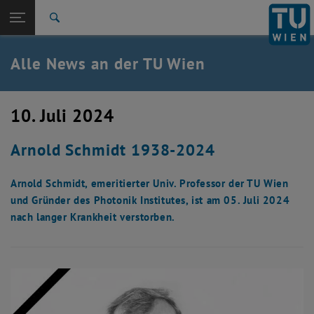
Studium
Seitennavigation öffnen
TU Login
Forschung
Suche
International
Quicklinks
Alle News an der TU Wien
Quicklinks-Menü umschalten
Karriere
Zur 1. Menü Ebene
Alle News
10. Juli 2024
Zurück zur letzten Ebene:
TU Wien Startseite
Zurück: Subseiten von TU Wien Startseite auflisten
Arnold Schmidt 1938-2024
Übersicht
Arnold Schmidt, emeritierter Univ. Professor der TU Wien
und Gründer des Photonik Institutes, ist am 05. Juli 2024
nach langer Krankheit verstorben.