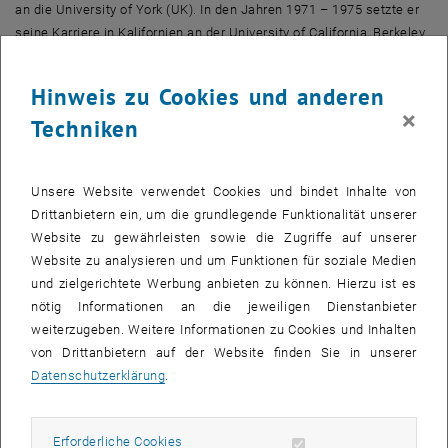
an die University of York (UK). In den Jahren 1971 – 1975 setzte er
seine Karriere in Kalifornien an der University of California, Berkeley
fort. Dort stieß er auf ein neues, damals ganz junges
Forschungsgebiet – die Laserspektroskopie.
Hinweis zu Cookies und anderen
Er erkannte das große Potential, das sich mit der Entwicklung von
×
Techniken
Lasern in der Untersuchung von Festkörpern und auch in der
grundlegenden Untersuchung der nichtlinearen Wechselwirkung von
Licht und Materie ergab.
Unsere Website verwendet Cookies und bindet Inhalte von
Arnold Schmidt kehrte mit diesen Ideen 1975 nach Österreich
Drittanbietern ein, um die grundlegende Funktionalität unserer
zurück – an das Institut für physikalische Elektronik der TU Wien.
Website zu gewährleisten sowie die Zugriffe auf unserer
Hier gründete er eine neue Quantenelektronik-Gruppe, die äußerst
Website zu analysieren und um Funktionen für soziale Medien
erfolgreich war und sich mit neuesten Laserentwicklungen sowie
und zielgerichtete Werbung anbieten zu können. Hierzu ist es
deren Anwendungen in der Spektroskopie beschäftigte. 1986 wurde
nötig Informationen an die jeweiligen Dienstanbieter
er Universitätsprofessor und leitete von 1989 bis 1993 als Vorstand
weiterzugeben. Weitere Informationen zu Cookies und Inhalten
das Institut für allgemeine Elektrotechnik und Elektronik der Fakultät
von Drittanbietern auf der Website finden Sie in unserer
für ETIT. In seiner Zeit an der Fakultät für Elektrotechnik und
Datenschutzerklärung
.
Informationstechnik gründete er das Photonik-Institut, wo er bis
2001 als Vorstand tätig war.
Erforderliche Cookies zulassen
Erforderliche Cookies