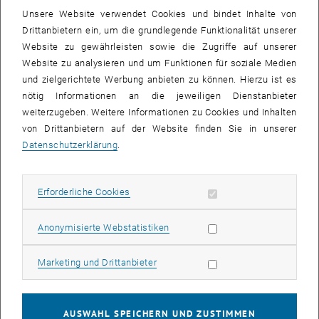
Unsere Website verwendet Cookies und bindet Inhalte von
Drittanbietern ein, um die grundlegende Funktionalität unserer
Auch heuer haben wieder über 500 StudentInnen die
Website zu gewährleisten sowie die Zugriffe auf unserer
Studienrichtung "Architektur" gewählt; die meisten ohne konkrete
Website zu analysieren und um Funktionen für soziale Medien
Vorstellung über Ablauf und Inhalt des Studiums oder das Berufsbild
und zielgerichtete Werbung anbieten zu können. Hierzu ist es
von ArchitektInnen. Um den AnfängerInnen in kurzer Zeit möglichst
nötig Informationen an die jeweiligen Dienstanbieter
viel Information über Architektur-Studium und -Beruf zu vermitteln,
weiterzugeben. Weitere Informationen zu Cookies und Inhalten
wird zu Semesterbeginn eine große Einführungsvorlesung und
von Drittanbietern auf der Website finden Sie in unserer
-übung zur Orientierung organisiert. Weitere Ziele der
Datenschutzerklärung
.
Lehrveranstaltung sind die Eigen-Überprüfung der Eignung und
Motivation für das Studium und die Förderung guter sozialer
Kontakte zwischen den Neo-StudentInnen.
Erforderliche Cookies zulassen
Erforderliche Cookies
Das Thema des ersten Kurzentwurfs der StudentInnen ist in diesem
Statistik Cookies zulassen
Anonymisierte Webstatistiken
Jahr eine Auseinandersetzung mit dem "Freiraum Karlsplatz" in
allen seinen Facetten. Fragen, die dabei auftauchen, fokussieren
Marketing Cookies zulassen
nicht nur den physischen Stadtraum, sondern auch die Menschen
Marketing und Drittanbieter
und ihre unterschiedlichen Bedürfnisse und Ansprüche an diesen
Ort. Die dazu in Kleingruppen entwickelten Lösungen und
Vorschläge werden am Freitag, den 6. Oktober ab 12 Uhr am
AUSWAHL SPEICHERN UND ZUSTIMMEN