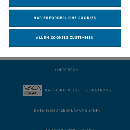
Karlsplatz (vor der Passage zum Künstlerhaus) der interessierten
Öffentlichkeit präsentiert. Das Organisationsteam des
Orientierungskurses setzt sich aus Mitgliedern des Mittelbaus
NUR ERFORDERLICHE COOKIES
(Karin Stieldorf) und der Fachschaft Architektur (Christph Lindner,
Astrid Magauer, Stefan Pogacar) zusammen.
ALLEN COOKIES ZUSTIMMEN
IMPRESSUM
BARRIEREFREIHEITSERKLÄRUNG
DATENSCHUTZERKLÄRUNG (PDF)