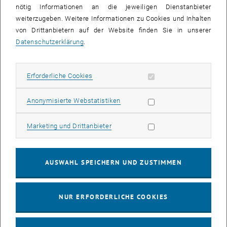
17. März 2014 | WUK Foyer | Eintritt frei
nötig Informationen an die jeweiligen Dienstanbieter
weiterzugeben. Weitere Informationen zu Cookies und Inhalten
ab 14:00
von Drittanbietern auf der Website finden Sie in unserer
Datenschutzerklärung
.
Nahes Grün
Annalisa Mauri | Landschaftsarchitektin, Wien
Barbara Mayer | Kampolerta | Landschaftsarchitektin, Wien
Erforderliche Cookies zulassen
Erforderliche Cookies
Stefan Demming | Künstler, Berlin
Statistik Cookies zulassen
Anonymisierte Webstatistiken
Zweckfreie Raumtransformationen
Magdalena Reiter | collective ika | Designerin, Linz
Marketing Cookies zulassen
Marketing und Drittanbieter
Alexander Römer | EXYZT collective + ConstructLAB | Designer-
Builder, Berlin
Christoph Katzler | Numen / For Use | Designer, Wien
AUSWAHL SPEICHERN UND ZUSTIMMEN
ab 19:00
NUR ERFORDERLICHE COOKIES
On Land-Use and Local Knowledge
Wapke Feenstra | Künstlerin, Rotterdam