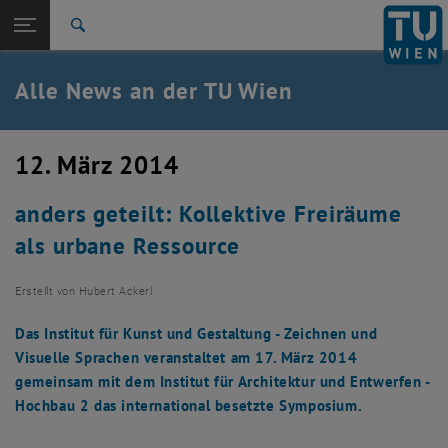
Studium
Seitennavigation öffnen
TU Login
Forschung
Suche
International
Quicklinks
Alle News an der TU Wien
Quicklinks-Menü umschalten
Karriere
Zur 1. Menü Ebene
Alle News
12. März 2014
Zurück zur letzten Ebene:
TU Wien Startseite
Zurück: Subseiten von TU Wien Startseite auflisten
anders geteilt: Kollektive Freiräume
Übersicht
als urbane Ressource
Erstellt von
Hubert Ackerl
Das Institut für Kunst und Gestaltung - Zeichnen und
Visuelle Sprachen veranstaltet am 17. März 2014
gemeinsam mit dem Institut für Architektur und Entwerfen -
Hochbau 2 das international besetzte Symposium.