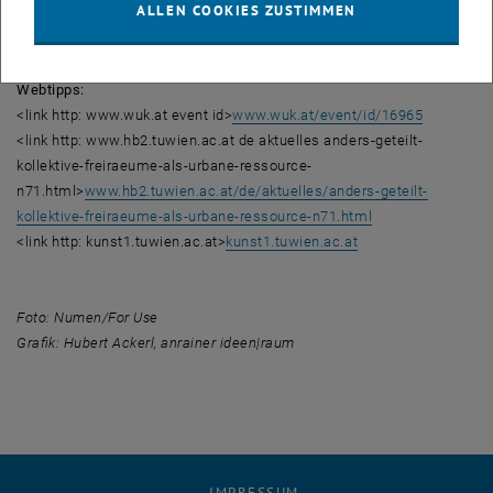
ALLEN COOKIES ZUSTIMMEN
Podiumsdiskussion
Moderation Elke Rauth | dérive | freie Journalistin, Wien
Webtipps:
<link http: www.wuk.at event id>
www.wuk.at/event/id/16965
<link http: www.hb2.tuwien.ac.at de aktuelles anders-geteilt-
kollektive-freiraeume-als-urbane-ressource-
n71.html>
www.hb2.tuwien.ac.at/de/aktuelles/anders-geteilt-
kollektive-freiraeume-als-urbane-ressource-n71.html
<link http: kunst1.tuwien.ac.at>
kunst1.tuwien.ac.at
Foto: Numen/For Use
Grafik: Hubert Ackerl, anrainer ideen|raum
IMPRESSUM