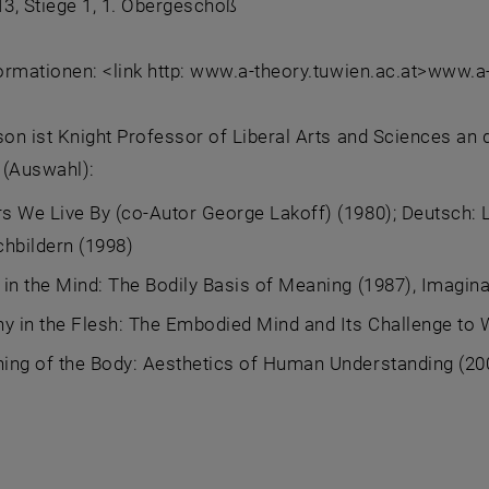
13, Stiege 1, 1. Obergeschoß
ormationen: <link http: www.a-theory.tuwien.ac.at>www.a
on ist Knight Professor of Liberal Arts and Sciences an 
 (Auswahl):
s We Live By (co-Autor George Lakoff) (1980); Deutsch: 
hbildern (1998)
in the Mind: The Bodily Basis of Meaning (1987), Imagin
y in the Flesh: The Embodied Mind and Its Challenge to
ing of the Body: Aesthetics of Human Understanding (20