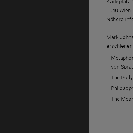
Karlsplatz 
1040 Wien
Nähere Inf
Mark Johns
erschienen
Metaphor
von Sprac
The Body 
Philosoph
The Mean