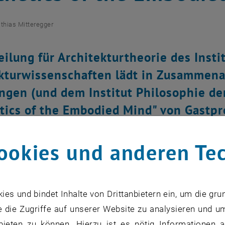
thias Mitteregger
eilung für Architekturtheorie des Instit
kturwissenschaften lädt in Zusammena
ngen (und dem Institut Philosophie de
tics of the Embodied Mind" von Gastpr
ookies und anderen Te
zu diesem Eintrag sind erst nach Login sichtbar.
s und bindet Inhalte von Drittanbietern ein, um die gru
ohnson trägt einer der bedeutendsten Akteure in der Sch
 die Zugriffe auf unserer Website zu analysieren und u
 Mal in Wien vor. In seinem gemeinsam mit George Lakoff 
bieten zu können. Hierzu ist es nötig Informationen an