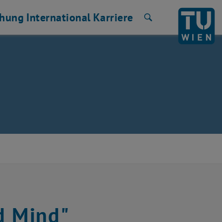
chung
International
Karriere
Suche
d Mind"