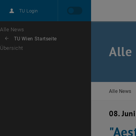
International
TU Login
Karriere
Zur 1. Menü Ebene
Alle News
Zurück zur letzten Ebene:
TU Wien Startseite
Zurück: Subseiten von TU Wien Startseite auflisten
Alle
Übersicht
Alle News
08. Jun
"Aes