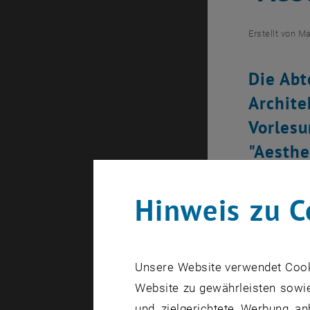
Erstellt von
Ma
Die Abt
Archite
Vorlesu
"Aesthe
2012.
Hinweis zu C
Die Bilder 
Unsere Website verwendet Cookie
Mit Mark J
Website zu gewährleisten sowie
zum ersten
und zielgerichtete Werbung an