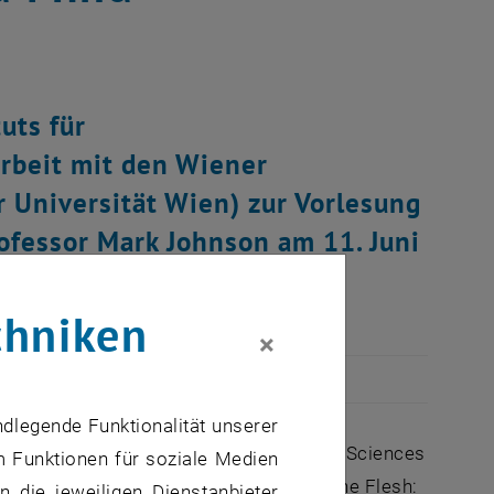
uts für
rbeit mit den Wiener
r Universität Wien) zur Vorlesung
ofessor Mark Johnson am 11. Juni
chniken
×
ndlegende Funktionalität unserer
nittmenge von Philosophie und Cognitive Sciences
m Funktionen für soziale Medien
veröffentlichten Buch "Philosophy in the Flesh:
 die jeweiligen Dienstanbieter