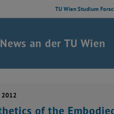
TU Wien
Studium
Fors
 News an der TU Wien
i 2012
thetics of the Embodie