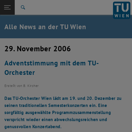
Studium
Seitennavigation öffnen
TU Login
Forschung
Suche
International
Quicklinks
Alle News an der TU Wien
Quicklinks-Menü umschalten
Karriere
Zur 1. Menü Ebene
Alle News
29. November 2006
Zurück zur letzten Ebene:
TU Wien Startseite
Zurück: Subseiten von TU Wien Startseite auflisten
Adventstimmung mit dem TU-
Übersicht
Orchester
Erstellt von
B. Kircher
Das TU-Orchester Wien lädt am 19. und 20. Dezember zu
seinen traditionellen Semesterkonzerten ein. Eine
sorgfältig ausgewählte Programmzusammenstellung
verspricht wieder einen abwechslungsreichen und
genussvollen Konzertabend.