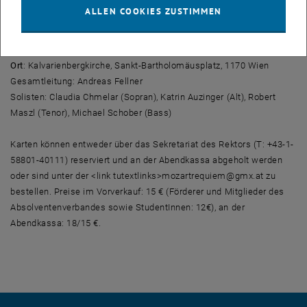
mit alten, liturgischen Gesängen verspricht ein ganz besonderes
ALLEN COOKIES ZUSTIMMEN
musikalisches Erlebnis!
Zeit
: Montag, 4. Dezember um 19:30 Uhr
Ort
: Kalvarienbergkirche, Sankt-Bartholomäusplatz, 1170 Wien
Gesamtleitung: Andreas Fellner
Solisten: Claudia Chmelar (Sopran), Katrin Auzinger (Alt), Robert
Maszl (Tenor), Michael Schober (Bass)
Karten können entweder über das Sekretariat des Rektors (T: +43-1-
58801-40111) reserviert und an der Abendkassa abgeholt werden
oder sind unter der <link tutextlinks>mozartrequiem@gmx.at zu
bestellen. Preise im Vorverkauf: 15 € (Förderer und Mitglieder des
Absolventenverbandes sowie StudentInnen: 12€), an der
Abendkassa: 18/15 €.