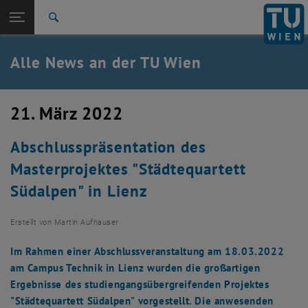
Studium
Seitennavigation öffnen
EN
TU Login
Forschung
Suche
International
Quicklinks
Alle News an der TU Wien
Quicklinks-Menü umschalten
Karriere
Zur 1. Menü Ebene
Alle News
21. März 2022
Zurück zur letzten Ebene:
TU Wien Startseite
Zurück: Subseiten von TU Wien Startseite auflisten
Abschlusspräsentation des
Übersicht
Masterprojektes "Städtequartett
Südalpen" in Lienz
Erstellt von
Martin Aufhauser
Im Rahmen einer Abschlussveranstaltung am 18.03.2022
am Campus Technik in Lienz wurden die großartigen
Ergebnisse des studiengangsübergreifenden Projektes
"Städtequartett Südalpen" vorgestellt. Die anwesenden