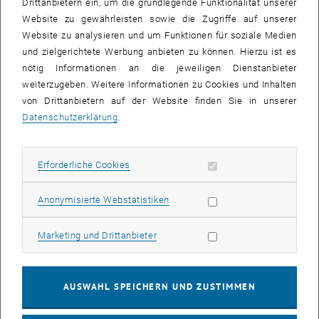
Drittanbietern ein, um die grundlegende Funktionalität unserer
Website zu gewährleisten sowie die Zugriffe auf unserer
Bereits seit 2018 sind die vier Mittelstädte Lienz (Osttirol), Bruneck
Website zu analysieren und um Funktionen für soziale Medien
(Südtirol), Spittal an der Drau und Hermagor (Kärnten) im
und zielgerichtete Werbung anbieten zu können. Hierzu ist es
strategischen Netzwerk
SÜD ALPEN RAUM ® Southern Alpine Cities
nötig Informationen an die jeweiligen Dienstanbieter
aktiv. Gemeinsam wird die qualitätsvolle Weiterentwicklung der vier
weiterzugeben. Weitere Informationen zu Cookies und Inhalten
Innenstädte angestrebt. Bisher fehlt jedoch ein Gesamtkonzept, um
von Drittanbietern auf der Website finden Sie in unserer
die bisher gesetzten Maßnahmen integriert betrachten und
Datenschutzerklärung
.
nachhaltig weitentwickeln zu können.
Das interdisziplinäre Studierendenprojekt
Städtequartett Südalpen
hatte zum Ziel, integrierte räumliche Entwicklungskonzepte für die
Erforderliche Cookies zulassen
Erforderliche Cookies
vier Innenstädte zu entwickeln und im Rahmen einer regionalen
Synthese auf den gesamten SÜD ALPEN RAUM ® zu beziehen. 27
Statistik Cookies zulassen
Anonymisierte Webstatistiken
Studierende der Architektur und Raumplanung bearbeiteten im
Rahmen eines Masterprojektes (Raumplanung) bzw. eines Großen
Marketing Cookies zulassen
Marketing und Drittanbieter
Entwerfens (Architektur) im Wintersemester 2022 folgende
Themen:
1.
Zentrumsentwicklungskonzept
mit unterschiedlicher
AUSWAHL SPEICHERN UND ZUSTIMMEN
Schwerpunktsetzung
2.
Städtebauliche Rahmenplanungen
für ausgewählte