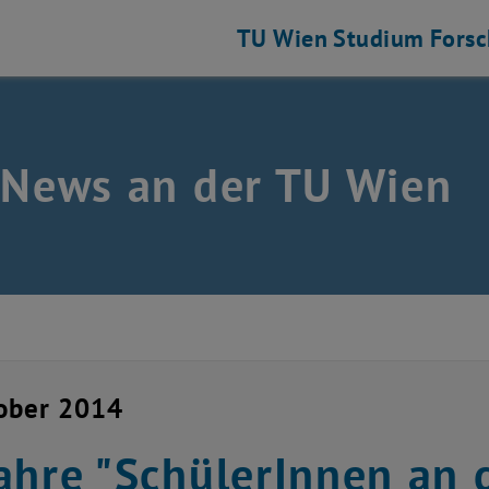
TU Wien
Studium
Fors
 News an der TU Wien
ober 2014
ahre "SchülerInnen an 