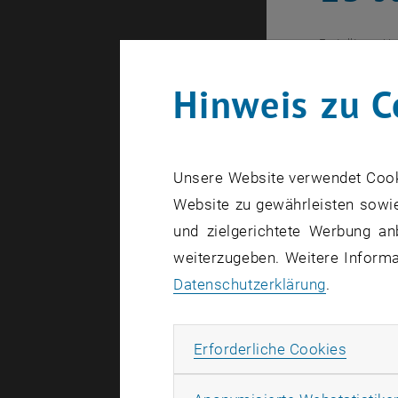
Erstellt von
He
Hinweis zu C
Schüler
änderte
Hochsch
Unsere Website verwendet Cookie
zurückb
Website zu gewährleisten sowie
und zielgerichtete Werbung an
weiterzugeben. Weitere Informat
Die Bilder 
Datenschutzerklärung
.
Das Progra
Erforde
Erforderliche Cookies
Forschung 
Begabungsf