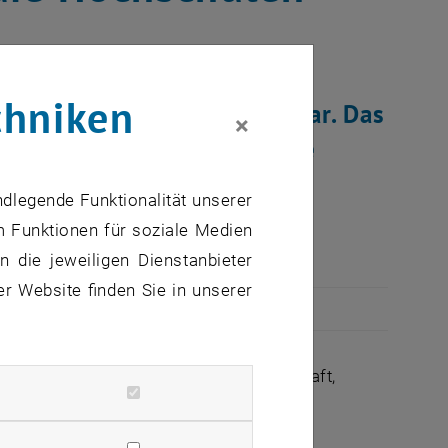
chniken
15 Jahren noch unvorstellbar. Das
×
ramms "SchülerInnen an die
 Erfolgsgeschichte
ndlegende Funktionalität unserer
m Funktionen für soziale Medien
 die jeweiligen Dienstanbieter
er Website finden Sie in unserer
e des Bundesministeriums für Wissenschaft,
rums für Begabtenförderung und
 Hochschulen und den Bundesland-