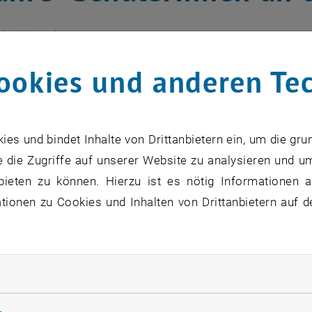
rbert Kreuzeder
ookies und anderen Te
Innen auf einer Universität waren vor 
 sich 1999 mit der Gründung des Prog
ulen". Nunmehr kann man auf 15 Jahre
s und bindet Inhalte von Drittanbietern ein, um die gru
licken.
 die Zugriffe auf unserer Website zu analysieren und u
bieten zu können. Hierzu ist es nötig Informationen an
ionen zu Cookies und Inhalten von Drittanbietern auf d
zu diesem Eintrag sind erst nach Login sichtbar.
mm "SchülerInnen an die Hochschulen" ist eine Initiativ
rliche Cookies zulassen
und Wirtschaft (BMWFW) und des Österreichischen Zent
orschung (ÖZBF). Gemeinsam mit den österreichischen