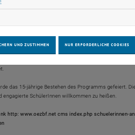
Statistik Cookies zulassen
n
onsstellen für Begabungs- und Begabtenförderung wird S
altungen an Universitäten ermöglicht. Die TU Wien ist se
rketing Cookies zulassen
le besuchen hunderte SchülerInnen 19 Hochschulen und b
st das Universitätsgesetz 2002, dass SchülerInnen die Mö
CHERN UND ZUSTIMMEN
NUR ERFORDERLICHE COOKIES
en zu studieren. Dabei erfolgt die Zulassung für jeweils e
n: Absolvierte Prüfungen werden nach der Matura und Insk
t.
de das 15-jährige Bestehen des Programms gefeiert. Die 
d engagierte SchülerInnen willkommen zu heißen.
ink http: www.oezbf.net cms index.php schuelerinnen-an
en