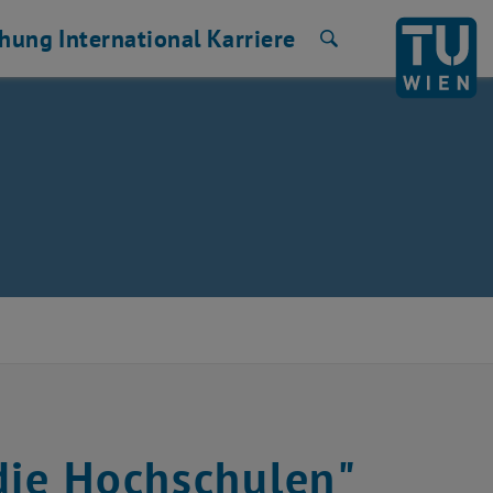
chung
International
Karriere
Suche
die Hochschulen"