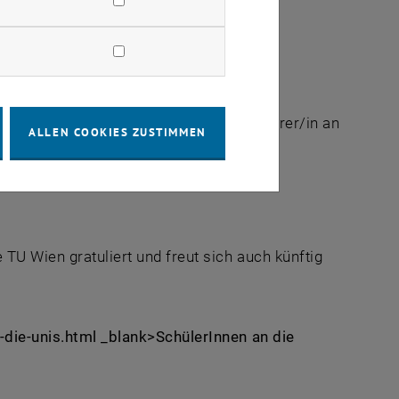
chülerInnen das Absolvieren von
it Jahren aktiver Teil des Programms.
elegen insgesamt 65 Studienrichtungen.
glichkeit gibt als außerordentliche/r Hörer/in an
ALLEN COOKIES ZUSTIMMEN
in Semester. Vorteil für die studierenden
ription als ordentliche/r Hörer/in voll
TU Wien gratuliert und freut sich auch künftig
-die-unis.html _blank>SchülerInnen an die