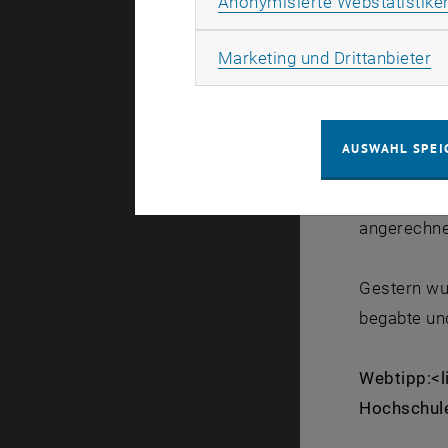
Anonymisierte Webstatistike
Koordinati
Lehrveranst
Ma
Marketing und Drittanbieter
Mittlerwei
Grundlage i
AUSWAHL SPEI
Universität
SchülerInne
angerechne
Gestern wur
begabte un
Webtipp
:
<l
Hochschul