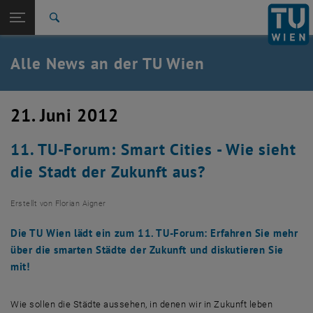
Studium
Seitennavigation öffnen
TU Login
Forschung
Suche
International
Quicklinks
Alle News an der TU Wien
Quicklinks-Menü umschalten
Karriere
Zur 1. Menü Ebene
Alle News
21. Juni 2012
Zurück zur letzten Ebene:
TU Wien Startseite
Zurück: Subseiten von TU Wien Startseite auflisten
11. TU-Forum: Smart Cities - Wie sieht
Übersicht
die Stadt der Zukunft aus?
Erstellt von
Florian Aigner
Die TU Wien lädt ein zum 11. TU-Forum: Erfahren Sie mehr
über die smarten Städte der Zukunft und diskutieren Sie
mit!
Wie sollen die Städte aussehen, in denen wir in Zukunft leben