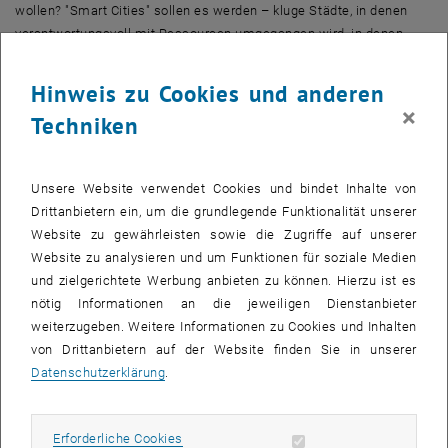
wollen? "Smart Cities" sollen es werden – kluge Städte, in denen
verantwortungsvoll mit Ressourcen umgegangen wird, in denen
Verkehr intelligent geregelt wird, in denen das Nachdenken über
Elektrizität nicht bei der Steckdose aufhört. An der TU Wien
Hinweis zu Cookies und anderen
entstehen viele neue Ideen dazu: Umweltfreundliche,
×
Techniken
energieeffiziente Gebäude werden entwickelt. Durch neue
Informationsnetze sollen Geräte und Gebäude miteinander
kommunizieren und durch intelligente Regelung Energie sparen –
Unsere Website verwendet Cookies und bindet Inhalte von
das "Internet of Things" entsteht. Moderne
Drittanbietern ein, um die grundlegende Funktionalität unserer
Stadtentwicklungsprojekte wie die Seestadt Aspern lassen schon
Website zu gewährleisten sowie die Zugriffe auf unserer
heute erkennen, in welche Richtung die Entwicklung morgen gehen
Website zu analysieren und um Funktionen für soziale Medien
wird.
und zielgerichtete Werbung anbieten zu können. Hierzu ist es
21. Juni 2012
nötig Informationen an die jeweiligen Dienstanbieter
18:00
weiterzugeben. Weitere Informationen zu Cookies und Inhalten
von Drittanbietern auf der Website finden Sie in unserer
Kuppelsaal
Datenschutzerklärung
.
Karlsplatz 13
1040 Wien
Erforderliche Cookies zulassen
Erforderliche Cookies