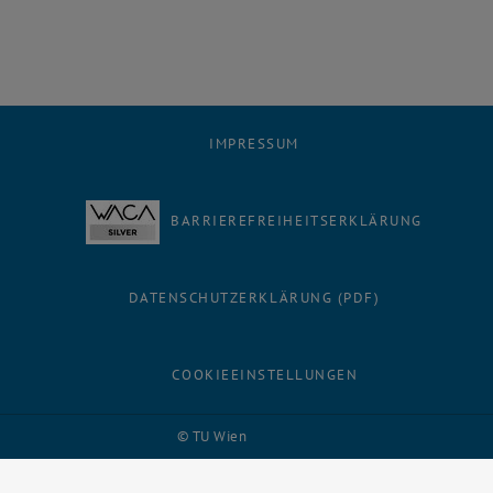
IMPRESSUM
BARRIEREFREIHEITSERKLÄRUNG
DATENSCHUTZERKLÄRUNG (PDF)
COOKIEEINSTELLUNGEN
Facebook
LinkedIn
YouTube
Instagram
Bluesky
© TU Wien
# 116210