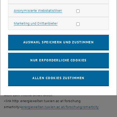
Vortragende:
Thomas Bednar, Schahram Dustdar, Kurt Hofstetter
Statistik Cookies zulassen
Anonymisierte Webstatistiken
Am Podium mitdiskutieren werden außerdem: Rudolf Scheuvens
Marketing Cookies zulassen
Marketing und Drittanbieter
und
Thomas Madreiter
AUSWAHL SPEICHERN UND ZUSTIMMEN
Moderation: Gudrun Weinwurm
Im Anschluss wird zu
NUR ERFORDERLICHE COOKIES
Brot und Wein geladen.
Eintritt: frei
ALLEN COOKIES ZUSTIMMEN
Mehr zum Thema Smart Cities:
<link http: energiewelten.tuwien.ac.at forschung
smartcity>
energiewelten.tuwien.ac.at/forschung/smartcity