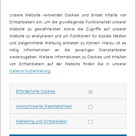
Der junge Bauingenieur hat mit seinem Dissertationsthema "Decke
für Installationen" am Ideenwettbewerb teilgenommen.
Unsere Website verwendet Cookies und bindet Inhalte von
Drittanbietern ein, um die grundlegende Funktionalität unserer
Bei der "Decke für Installationen" handelt es sich um ein neues
Website zu gewährleisten sowie die Zugriffe auf unserer
Deckensystem bei dem die Installationen (Lüftungs- Klimaleitung,
Website zu analysieren und um Funktionen für soziale Medien
Kommunikationkabel, etc. ) in der Tragkonstruktion untergebracht
und zielgerichtete Werbung anbieten zu können. Hierzu ist es
werden. Die Installationen sind dabei über die gesamte
nötig Informationen an die jeweiligen Dienstanbieter
Lebensdauer des Gebäudes permanent zugänglich. Bei
weiterzugeben. Weitere Informationen zu Cookies und Inhalten
Umbauarbeiten werden einfach die auf der Tragkonstruktion
von Drittanbietern auf der Website finden Sie in unserer
befindlichen Abdeckplatten abgenommen und die zusätzlichen
Datenschutzerklärung
.
Leitungen eingelegt.
Zusätzlich ergibt sich durch das sehr leichte System (ca.300kg/m²)
Erforderliche Cookies zulassen
Erforderliche Cookies
und durch die zusätzliche Höhe, da die Installationsleitungen
eingelegt werden, eine Vergrößerung der Spannweite. Das Patent für
Statistik Cookies zulassen
Anonymisierte Webstatistiken
die "Decke für Installationen", wurde von der Technischen
Universität aufgegriffen. Die Erfinder sind Prof. Johann Kollegger,
Marketing Cookies zulassen
Marketing und Drittanbieter
Stefan L. Burtscher und Andreas Kainz.