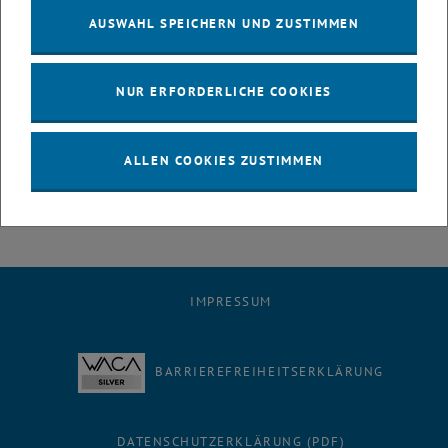
Im September 2006 wurde ein FFG-Antrag über Versuche am
AUSWAHL SPEICHERN UND ZUSTIMMEN
Deckensystem mit der Firma Katzenberger beantragt und
mittlerweile genehmigt.
NUR ERFORDERLICHE COOKIES
Detailinformationen:
<link fileadmin t tuwien docs news decke_fuer_installationen.pdf
pdf-link>
Decke für Installationen
ALLEN COOKIES ZUSTIMMEN
IMPRESSUM
BARRIEREFREIHEITSERKLÄRUNG
DATENSCHUTZERKLÄRUNG (PDF)