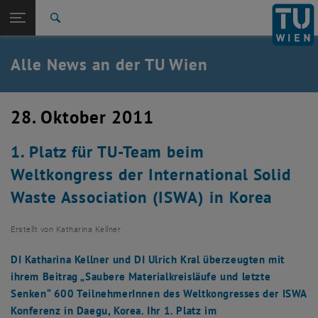
Studium
Seitennavigation öffnen
TU Login
Forschung
Suche
International
Quicklinks
Alle News an der TU Wien
Quicklinks-Menü umschalten
Karriere
Zur 1. Menü Ebene
Alle News
28. Oktober 2011
Zurück zur letzten Ebene:
TU Wien Startseite
Zurück: Subseiten von TU Wien Startseite auflisten
1. Platz für TU-Team beim
Übersicht
Weltkongress der International Solid
Waste Association (ISWA) in Korea
Erstellt von
Katharina Kellner
DI Katharina Kellner und DI Ulrich Kral überzeugten mit
ihrem Beitrag „Saubere Materialkreisläufe und letzte
Senken“ 600 TeilnehmerInnen des Weltkongresses der ISWA
Konferenz in Daegu, Korea. Ihr 1. Platz im