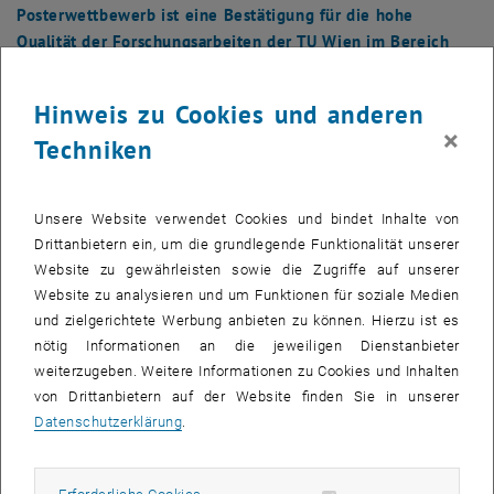
Posterwettbewerb ist eine Bestätigung für die hohe
Qualität der Forschungsarbeiten der TU Wien im Bereich
Abfallwirtschaft und Ressourcenmanagement.
Hinweis zu Cookies und anderen
Die Bilder zu diesem Eintrag sind erst nach Login sichtbar.
×
Techniken
Im nachhaltigen Umgang mit Ressourcen spielt die Abfallwirtschaft
eine entscheidende Rolle. Durch das Recyclieren von Materialien
Unsere Website verwendet Cookies und bindet Inhalte von
werden Primärressourcen geschont und die Umweltbelastungen
Drittanbietern ein, um die grundlegende Funktionalität unserer
verringert. Während die Wiederverwendung von Wertstoffen im
Website zu gewährleisten sowie die Zugriffe auf unserer
Zentrum der praktischen Umsetzung steht, so wird derzeit der
Website zu analysieren und um Funktionen für soziale Medien
qualitativen Zusammensetzung von Recyclingprodukten zu wenig
und zielgerichtete Werbung anbieten zu können. Hierzu ist es
Achtung geschenkt. Speziell für die technischen Eigenschaften der
nötig Informationen an die jeweiligen Dienstanbieter
Recyclingprodukte sowie für deren Umweltverträglichkeit spielen
weiterzugeben. Weitere Informationen zu Cookies und Inhalten
aber die Konzentrationen an Wert- und Schadstoffen eine zentrale
von Drittanbietern auf der Website finden Sie in unserer
Rolle. Kommt es nämlich zur Verlagerung von Schadstoffen in
Datenschutzerklärung
.
Sekundärprodukte, so kann dies negative Effekte auf Produktqualität
sowie Mensch und Umwelt haben. Um diese Gefahr zu bannen, ist
Erforderliche Cookies zulassen