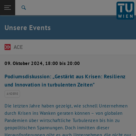
Seitennavigation öffnen
TU Login
Suche
Zur 1. Menü Ebene
TU Wien Academy
Unsere Events
Zurück zur letzten Ebene:
Events
Zurück: Subseiten von Events auflisten
Detail
ACE
09. Oktober 2024, 18:00 bis 20:00
Podiumsdiskussion: „Gestärkt aus Krisen: Resilienz
und Innovation in turbulenten Zeiten"
ANDERE
Die letzten Jahre haben gezeigt, wie schnell Unternehmen
durch Krisen ins Wanken geraten können – von globalen
Pandemien über wirtschaftliche Turbulenzen bis hin zu
geopolitischen Spannungen. Doch inmitten dieser
Herausforderungen gibt es auch Unternehmen, die nicht nur