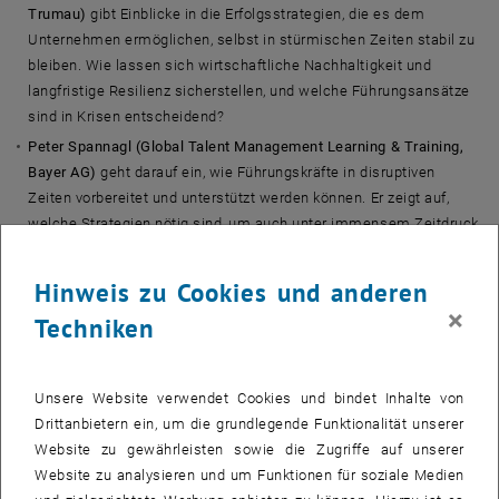
Trumau)
gibt Einblicke in die Erfolgsstrategien, die es dem
Unternehmen ermöglichen, selbst in stürmischen Zeiten stabil zu
bleiben. Wie lassen sich wirtschaftliche Nachhaltigkeit und
langfristige Resilienz sicherstellen, und welche Führungsansätze
sind in Krisen entscheidend?
Peter Spannagl (Global Talent Management Learning & Training,
Bayer AG)
geht darauf ein, wie Führungskräfte in disruptiven
Zeiten vorbereitet und unterstützt werden können. Er zeigt auf,
welche Strategien nötig sind, um auch unter immensem Zeitdruck
handlungsfähig zu bleiben und erfolgreich durch Krisen zu
navigieren.
Hinweis zu Cookies und anderen
×
Techniken
Im Anschluss an die Diskussion laden wir Sie herzlich ein,
bei
kulinarischen Köstlichkeiten
den Abend in angenehmer
Atmosphäre ausklingen zu lassen. Nutzen Sie die Gelegenheit, sich
Unsere Website verwendet Cookies und bindet Inhalte von
mit anderen Teilnehmer_innen und den Referenten weiter
Drittanbietern ein, um die grundlegende Funktionalität unserer
auszutauschen und wertvolle Impulse für Ihr Unternehmen
Website zu gewährleisten sowie die Zugriffe auf unserer
mitzunehmen.
Website zu analysieren und um Funktionen für soziale Medien