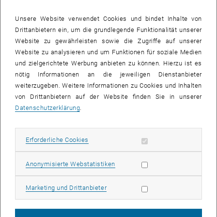
Der Beitrag von Technik und Ingenieurwissenschaften zur
Unsere Website verwendet Cookies und bindet Inhalte von
Veränderung von Arbeit und Produktion in der Vergangenheit und –
Drittanbietern ein, um die grundlegende Funktionalität unserer
absehbar – in Zukunft stand im Zentrum unserer zweiten
Website zu gewährleisten sowie die Zugriffe auf unserer
Veranstaltung in Kooperation mit dem Technischen Museum Wien,
Website zu analysieren und um Funktionen für soziale Medien
wo wir zu einer abendlichen Spezialführung durch die
und zielgerichtete Werbung anbieten zu können. Hierzu ist es
Sonderausstellung „Arbeit & Produktion“ teilnahmen. Christopher
nötig Informationen an die jeweiligen Dienstanbieter
Lindinger, Director of Research and Innovation am Ars Electronica
weiterzugeben. Weitere Informationen zu Cookies und Inhalten
Futurelab, ging im Anschluss vor Ort in einem Impulsvortrag mit
von Drittanbietern auf der Website finden Sie in unserer
Diskussion auf die aktuellen und künftigen Herausforderungen und
Datenschutzerklärung
.
Trends ein, welche für das Wechselspiel von
ingenieurwissenschaftlicher Forschung und künftiger Gestaltung
der Arbeitswelt bedeutsam sein werden.
Erforderliche Cookies zulassen
Erforderliche Cookies
Statistik Cookies zulassen
Anonymisierte Webstatistiken
Programmüberblick Sommersemester 2019:
Dienstag, 07.05.2019., 18:00 Uhr:
"Ingenieurwissenschaft mit
Marketing Cookies zulassen
Marketing und Drittanbieter
Impact"
- Johann Kollegger (Leiter des Forschungsbereichs
Stahlbeton und Massivbau)