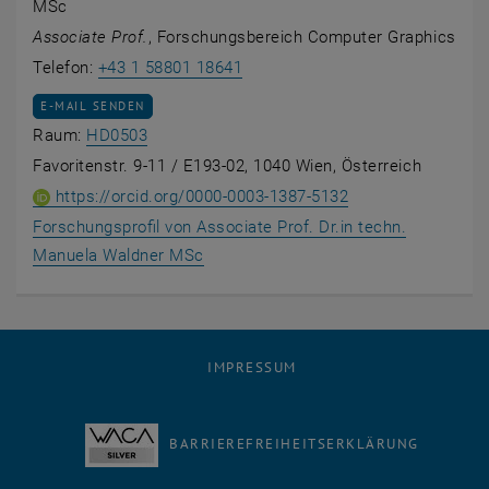
MSc
Associate Prof.
, Forschungsbereich Computer Graphics
Manuela Waldner anrufen
Telefon:
+43 1 58801 18641
E-MAIL AN MANUELA WALDNER SENDEN
E-MAIL SENDEN
Raum HD0503 auf der Karte anzeigen , öffne
Raum:
HD0503
Favoritenstr. 9-11 / E193-02, 1040 Wien, Österreich
ORCID iD von Asso
, öffnet eine exte
https://orcid.org/0000-0003-1387-5132
Forschungsprofil von Associate Prof. Dr.in techn.
, öffnet eine externe URL in einem n
Manuela Waldner MSc
IMPRESSUM
BARRIEREFREIHEITSERKLÄRUNG