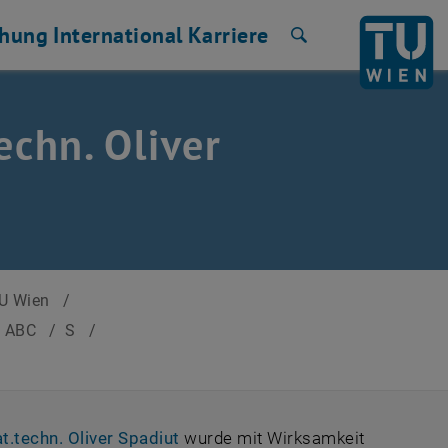
chung
International
Karriere
Suche
techn. Oliver
TU Wien
/
h ABC
/
S
/
, öffnet eine externe URL in eine
at.techn. Oliver Spadiut
wurde mit Wirksamkeit