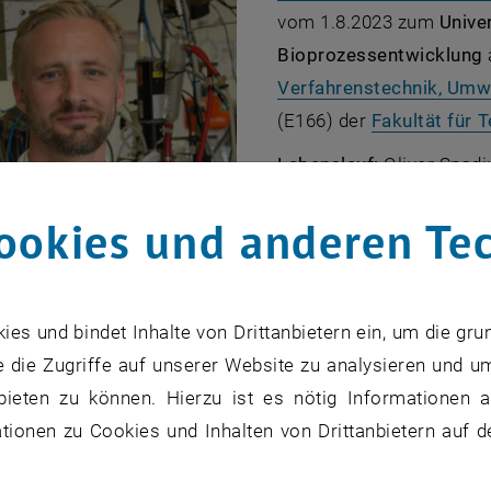
vom 1.8.2023 zum
Unive
Bioprozessentwicklung
Verfahrenstechnik, Umw
(E166) der
Fakultät für 
Lebenslauf:
Oliver Spadi
Lebensmittel- und Biote
ookies und anderen Te
mit einer Dissertation üb
, öffnet eine e
evolution
". Ein anschlie
in Stockholm (Schweden)
Universitätsassistent an 
s und bindet Inhalte von Drittanbietern ein, um die gru
gruppe über "Integrierte Bioprozessentwicklung"
.
2016 k
 die Zugriffe auf unserer Website zu analysieren und u
 Bioprozessentwicklung für sich lukrieren, die er im Juni 
bieten zu können. Hierzu ist es nötig Informationen an
rofessor beenden konnte. Schon im Jahr 2015 erlangte e
ionen zu Cookies und Inhalten von Drittanbietern auf d
gie (
Biotechnology
) mit einer Habilitation zum Thema "
H