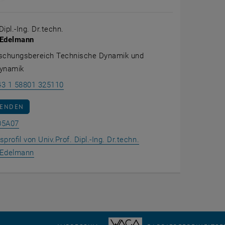
Dipl.-Ing. Dr.techn.
 Edelmann
rschungsbereich Technische Dynamik und
ynamik
Johannes Edelmann anrufen
43 1 58801 325110
AN JOHANNES EDELMANN SENDEN
SENDEN
Raum BA05A07 auf der Karte anzeigen , öffnet eine exter
05A07
profil von Univ.Prof. Dipl.-Ing. Dr.techn.
, öffnet eine externe URL in einem neuen Fenster
 Edelmann