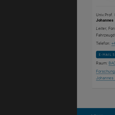
Univ.Prof. 
Johannes
Leiter
, Fo
Fahrzeugd
Telefon:
+
E-MAIL 
E-MAIL 
Raum:
BA
Forschungs
Johannes