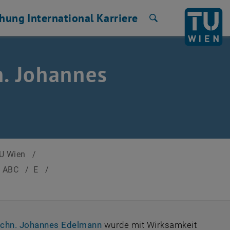
chung
International
Karriere
Suche
hn. Johannes
TU Wien
/
h ABC
/
E
/
, öffnet eine externe URL in ei
.techn. Johannes Edelmann
wurde mit Wirksamkeit