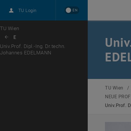
International
EN
TU Login
Karriere
Zur 1. Menü Ebene
TU Wien
Zurück zur letzten Ebene:
Univ
E
Zurück: Subseiten von E auflisten
Univ.Prof. Dipl.-Ing. Dr.techn.
EDE
Johannes EDELMANN
TU Wien
/
NEUE PROF
Univ.Prof. 