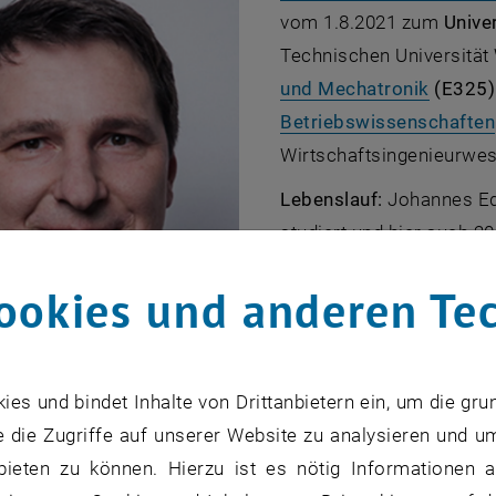
vom 1.8.2021 zum
Unive
Technischen Universität 
, öffne
und Mechatronik
(E325)
Betriebswissenschaften
Wirtschaftsingenieurwes
Lebenslauf:
Johannes Ed
studiert und hier auch 
,
Fahrdynamiksimulation
”
ookies und anderen Te
im Bereich Technische D
"
Konsistente Modellbild
bewarb er sich erfolgrei
Mehrkörpersystemdynamik
s und bindet Inhalte von Drittanbietern ein, um die gru
zum Assoziierten Profes
 die Zugriffe auf unserer Website zu analysieren und u
© Tiss: Johannes Edelmann
bieten zu können. Hierzu ist es nötig Informationen an
Spezielle Funktionen an