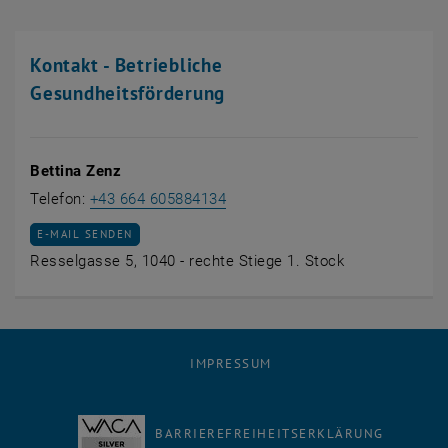
Kontakt - Betriebliche
Gesundheitsförderung
Bettina Zenz
Bettina Zenz anrufen
Telefon:
+43 664 605884134
E-MAIL AN BETTINA ZENZ SENDEN
E-MAIL SENDEN
Resselgasse 5, 1040 - rechte Stiege 1. Stock
IMPRESSUM
BARRIEREFREIHEITSERKLÄRUNG