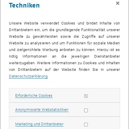
×
möglich.
Techniken
Nur für Mitarbeiter_innen ohne eigenen PC ist eine Anmeldung über
die Assistentin des Arbeitsmedizinischen Dienstes (58801-400650)
Unsere Website verwendet Cookies und bindet Inhalte von
möglich! Sollten Sie noch weitere Fragen haben, wenden Sie sich
Drittanbietern ein, um die grundlegende Funktionalität unserer
bitte per Mail an
office.amz
@
gut.tuwien.ac.at
.
Website zu gewährleisten sowie die Zugriffe auf unserer
Website zu analysieren und um Funktionen für soziale Medien
Psychologische Beratung
und zielgerichtete Werbung anbieten zu können. Hierzu ist es
TU Mitarbeiter_innen haben die Möglichkeit, anonym und kostenlos
nötig Informationen an die jeweiligen Dienstanbieter
eine Einzelberatung in der Arbeitspsychologischen Sprechstunde in
weiterzugeben. Weitere Informationen zu Cookies und Inhalten
Anspruch zu nehmen.
von Drittanbietern auf der Website finden Sie in unserer
Die Arbeitspsychologische Sprechstunde ist eine kurzfristige
Datenschutzerklärung
.
Intervention und keine langfristige Begleitung. Die
Arbeitspsychologin kann Mitarbeiter_innen bei der Suche nach
einem Psychotherapieplatz auf Krankenkasse unterstützen oder den
Erforderliche Cookies zulassen
Erforderliche Cookies
Zugang zu anderen Beratungsformen (Schuldnerberatung,
Selbsthilfegruppen) erleichtern.
Statistik Cookies zulassen
Anonymisierte Webstatistiken
Dieses Angebot ist streng vertraulich, anonym und kostenlos für
Mitarbeiter_innen der TU Wien (nicht für Student_innen).
Marketing Cookies zulassen
Marketing und Drittanbieter