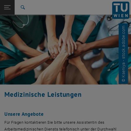
Studium
Seitennavigation öffnen
EN
TU Login
Forschung
Suche
International
Quicklinks
Quicklinks-Menü umschalten
Karriere
© Kseniya - stock.adobe.com
Zur 1. Menü Ebene
TU Wien
Zurück zur letzten Ebene:
Personalentwicklung
Zurück: Subseiten von Personalentwicklung auflisten
Medizinische Leistungen
Medizinische Leistungen
Unsere Angebote
Für Fragen kontaktieren Sie bitte unsere Assistentin des
Arbeitsmedizinischen Diensts telefonisch unter der Durchwahl