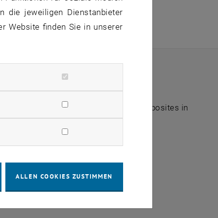
 die jeweiligen Dienstanbieter
ogie- & Innovationssupport
/
er Website finden Sie in unserer
 Materials
/
M008/2015
 epoxy resins
a can be used for fibre-reinforced composites in
estoration.
ALLEN COOKIES ZUSTIMMEN