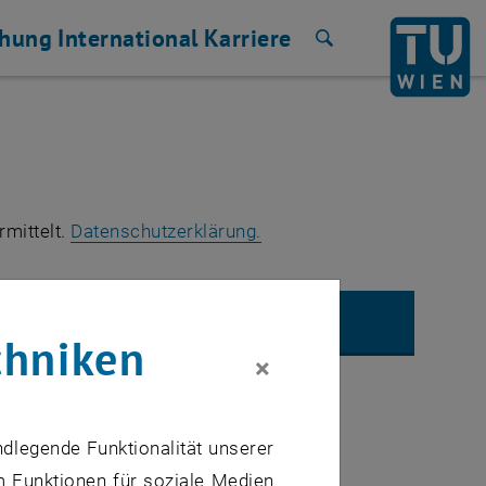
chung
International
Karriere
Suche
, öffnet in einem neuen Fe
rmittelt.
Datenschutzerklärung.
UBE VIDEO "NOVEL METHOD FOR CURING OF EPOXY RESINS" AB
chniken
×
ndlegende Funktionalität unserer
m Funktionen für soziale Medien