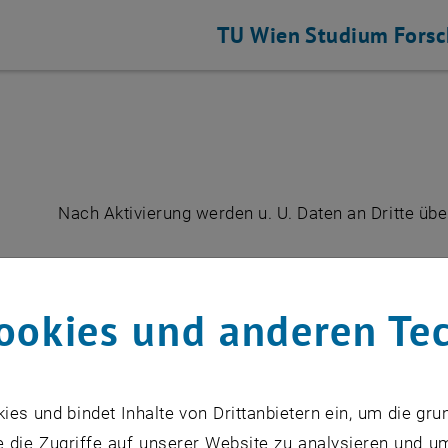
TU Wien
Studium
Fors
Nach Aktivierung werden u. U. Daten an Dritte übe
YOUT
ABSPIELEN
ookies und anderen Te
s und bindet Inhalte von Drittanbietern ein, um die gru
 die Zugriffe auf unserer Website zu analysieren und u