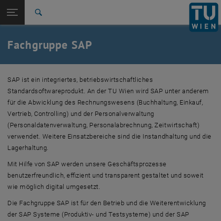
Studium
Seitennavigation öffnen
EN
TU Login
Forschung
Suche
Kontakt
International
Quicklinks
Fachgruppe SAP
Quicklinks-Menü umschalten
Karriere
Zur 1. Menü Ebene
TU Wien
SAP ist ein integriertes, betriebswirtschaftliches
Zurück zur letzten Ebene:
Finanzen
Zurück: Subseiten von Finanzen auflisten
Standardsoftwareprodukt. An der TU Wien wird SAP unter anderem
SAP
für die Abwicklung des Rechnungswesens (Buchhaltung, Einkauf,
Kontakt
Vertrieb, Controlling) und der Personalverwaltung
(Personaldatenverwaltung, Personalabrechnung, Zeitwirtschaft)
verwendet. Weitere Einsatzbereiche sind die Instandhaltung und die
Lagerhaltung.
Mit Hilfe von SAP werden unsere Geschäftsprozesse
benutzerfreundlich, effizient und transparent gestaltet und soweit
wie möglich digital umgesetzt.
Die Fachgruppe SAP ist für den Betrieb und die Weiterentwicklung
der SAP Systeme (Produktiv- und Testsysteme) und der SAP