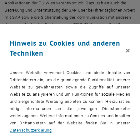
Applikationen der TU Wien verantwortlich. Dazu zählen auch die
Betreuung und Unterstützung der SAP User bei Ihrer täglichen Arbeit
mit SAP, sowie die Sicherstellung der Kommunikation mit anderen
datenverarbeitenden Systemen wie TISS, TU Insight, eDok/Pro.
Aufgabenbereiche SAP
Hinweis zu Cookies und anderen
×
Techniken
Weitere Informationen, Dokumentationen und Formulare sind im TU
internen Bereich zu finden.
Bitte melden Sie sich an.
Unsere Website verwendet Cookies und bindet Inhalte von
Drittanbietern ein, um die grundlegende Funktionalität unserer
Website zu gewährleisten sowie die Zugriffe auf unserer
Website zu analysieren und um Funktionen für soziale Medien
SAP Support
und zielgerichtete Werbung anbieten zu können. Hierzu ist es
nötig Informationen an die jeweiligen Dienstanbieter
SAP Services
weiterzugeben. Weitere Informationen zu Cookies und Inhalten
von Drittanbietern auf der Website finden Sie in unserer
SAP User Interfaces
Datenschutzerklärung
.