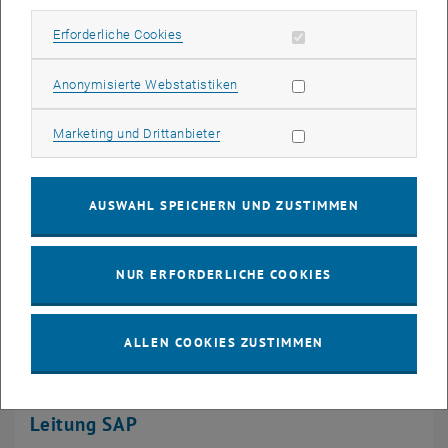
SAP Development
Erforderliche Cookies zulassen
Erforderliche Cookies
Statistik Cookies zulassen
Anonymisierte Webstatistiken
SAP Support
Marketing Cookies zulassen
Marketing und Drittanbieter
sap-support
@
tuwien.ac.at
Telefonische Erreichbarkeit
:
AUSWAHL SPEICHERN UND ZUSTIMMEN
Hotline: 407890
Montag bis Donnerstag,
09:00 bis 13:00 Uhr
NUR ERFORDERLICHE COOKIES
Freitag, 09:00 bis 12:00 Uhr
ALLEN COOKIES ZUSTIMMEN
Leitung SAP