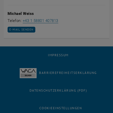
Michael Weiss
Michael Weiss anrufen
Telefon:
+43 1 58801 407813
E-MAIL AN MICHAEL WEISS SENDEN
E-MAIL SENDEN
IMPRESSUM
BARRIEREFREIHEITSERKLÄRUNG
DATENSCHUTZERKLÄRUNG (PDF)
COOKIEEINSTELLUNGEN