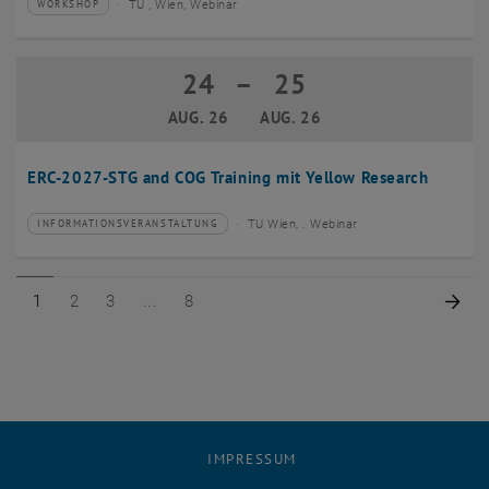
TU , Wien, Webinar
WORKSHOP
Veranstaltungstyp:
Veranstaltungsort:
24
–
25
24 August 2026 bis 25 August 2026
AUG. 26
AUG. 26
ERC-2027-STG and COG Training mit Yellow Research
TU Wien, . Webinar
INFORMATIONSVERANSTALTUNG
Veranstaltungstyp:
Veranstaltungsort:
Seite 1 von 8
Seite 2 von 8
Seite 3 von 8
Seite 8 von 8
Näc
1
2
3
8
IMPRESSUM