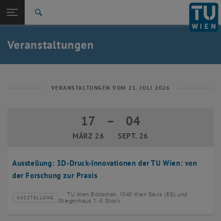
Studium
Seitennavigation öffnen
EN
TU Login
Forschung
Suche
Event eintragen
Eventmanagement
International
Quicklinks
Veranstaltungen
Quicklinks-Menü umschalten
Karriere
Zur 1. Menü Ebene
TU Wien
Zurück zur letzten Ebene:
Aktuelles
Zurück: Subseiten von Aktuelles auflisten
VERANSTALTUNGEN VOM 21. JULI 2026
Veranstaltungskalender
Event eintragen
17
–
04
17 März 2026 bis 04 September 2026
Eventmanagement
MÄRZ 26
SEPT. 26
Ausstellung: 3D-Druck-Innovationen der TU Wien: von
der Forschung zur Praxis
TU Wien Bibliothek, 1040 Wien Davis (EG) und
AUSSTELLUNG
Veranstaltungstyp:
Veranstaltungsort:
Stiegenhaus 1.-5.Stock