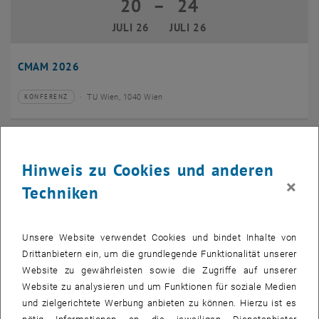
20
–
24
20 Juli 2026 bis 24 Juli 2026
JULI 26
JULI 26
CMAM 2026
TU Wien, 1040 Wien
KONFERENZ
Veranstaltungstyp:
Veranstaltungsort:
28
28 Juli 2026
Hinweis zu Cookies und anderen
JULI 26
×
Techniken
bis
16:00
-
17:00
EMBA Online Info Session mit Dekan Prof. Dr. Wolfgang
Unsere Website verwendet Cookies und bindet Inhalte von
Güttel
Drittanbietern ein, um die grundlegende Funktionalität unserer
Website zu gewährleisten sowie die Zugriffe auf unserer
Online, via Zoom
INFORMATIONSVERANSTALTUNG
Veranstaltungstyp:
Veranstaltungsort:
Website zu analysieren und um Funktionen für soziale Medien
und zielgerichtete Werbung anbieten zu können. Hierzu ist es