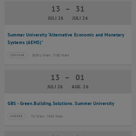
13
–
31
13 Juli 2026 bis 31 Juli 2026
JULI 26
JULI 26
Summer University "Alternative Economic and Monetary
Systems (AEMS)"
BOKU Wien, 1180 Wien
SEMINAR
Veranstaltungstyp:
Veranstaltungsort:
13
–
01
13 Juli 2026 bis 01 August 2026
JULI 26
AUG. 26
GBS - Green.Building.Solutions. Summer University
TU Wien, 1040 Wien
ANDERE
Veranstaltungstyp:
Veranstaltungsort: