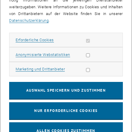
nötig Informationen an die jeweiligen Dienstanbieter
03
03 August 2026
weiterzugeben. Weitere Informationen zu Cookies und Inhalten
von Drittanbietern auf der Website finden Sie in unserer
AUG. 26
Datenschutzerklärung
.
bis
13:00
-
13:30
Erforderliche Cookies zulassen
Erforderliche Cookies
Info Session Learning Journey Turin
Online, Via Zoom
INFORMATIONSVERANSTALTUNG
Statistik Cookies zulassen
Anonymisierte Webstatistiken
Veranstaltungstyp:
Veranstaltungsort:
Marketing Cookies zulassen
Marketing und Drittanbieter
04
–
04 August 2026 bis
AUG. 26
AUSWAHL SPEICHERN UND ZUSTIMMEN
Stammtisch 04.08.
NUR ERFORDERLICHE COOKIES
tba, 1060 Wien
ANDERE
Veranstaltungstyp:
Veranstaltungsort:
ALLEN COOKIES ZUSTIMMEN