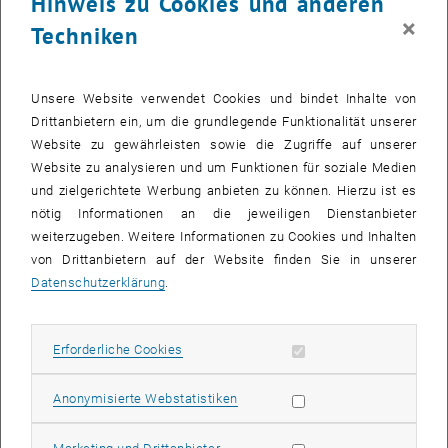
Hinweis zu Cookies und anderen
FEB. 25
JUNI 25
×
Techniken
TUForMath - Forum Mathematik
Unsere Website verwendet Cookies und bindet Inhalte von
TU Wien, 1040 Wien
WORKSHOP
Veranstaltungstyp:
Veranstaltungsort:
Drittanbietern ein, um die grundlegende Funktionalität unserer
Website zu gewährleisten sowie die Zugriffe auf unserer
Website zu analysieren und um Funktionen für soziale Medien
10
10 März 2025
und zielgerichtete Werbung anbieten zu können. Hierzu ist es
MÄRZ 25
nötig Informationen an die jeweiligen Dienstanbieter
weiterzugeben. Weitere Informationen zu Cookies und Inhalten
bis
12:00
-
13:00
von Drittanbietern auf der Website finden Sie in unserer
Datenschutzerklärung
.
1. focus:lehre hacks & snacks 2025: Kriterien guter
Lehre [10.03.2025]
Erforderliche Cookies zulassen
Erforderliche Cookies
Seminarraum ACEG01, 1040 Wien
VORTRAG
Veranstaltungstyp:
Veranstaltungsort:
Statistik Cookies zulassen
Anonymisierte Webstatistiken
10
10 März 2025
Marketing Cookies zulassen