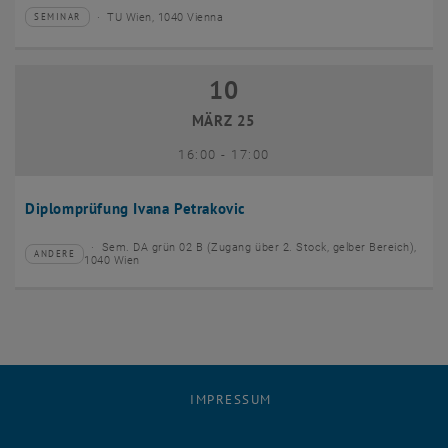
TU Wien, 1040 Vienna
SEMINAR
Veranstaltungstyp:
Veranstaltungsort:
10
10 März 2025
MÄRZ 25
bis
16:00
-
17:00
Diplomprüfung Ivana Petrakovic
Sem. DA grün 02 B (Zugang über 2. Stock, gelber Bereich),
ANDERE
Veranstaltungstyp:
Veranstaltungsort:
1040 Wien
IMPRESSUM