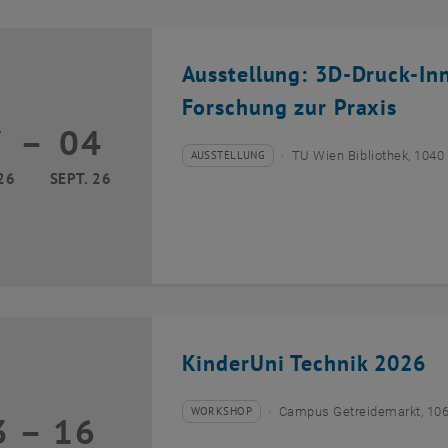
Ausstellung: 3D-Druck-In
Forschung zur Praxis
7
–
04
17 März 2026 bis 04 September 2026
AUSSTELLUNG
TU Wien Bibliothek, 1040
Veranstaltungstyp:
Veranstaltungsort:
26
SEPT. 26
KinderUni Technik 2026
WORKSHOP
Campus Getreidemarkt, 10
3
–
16
Veranstaltungstyp:
Veranstaltungsort:
13 Juli 2026 bis 16 Juli 2026