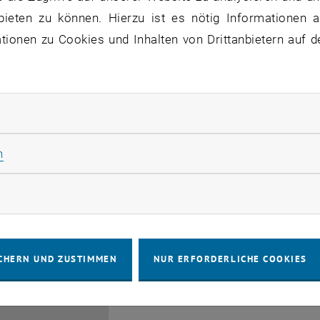
bieten zu können. Hierzu ist es nötig Informationen an
ionen zu Cookies und Inhalten von Drittanbietern auf d
rliche Cookies zulassen
EMBA Online Info Session 
Güttel
Statistik Cookies zulassen
n
28
 Juli 2026
INFORMATIONSVERANSTALTUNG
Online, vi
Veranstaltungstyp:
Veranstaltungsort:
JULI 26
rketing Cookies zulassen
bis
6:00
-
17:00
CHERN UND ZUSTIMMEN
NUR ERFORDERLICHE COOKIES