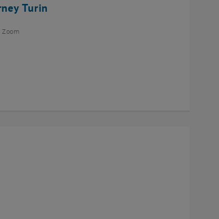
rney Turin
ia Zoom