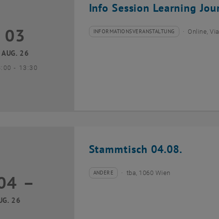
Info Session Learning Jou
03
3 August 2026
INFORMATIONSVERANSTALTUNG
Online, V
Veranstaltungstyp:
Veranstaltungsort:
AUG. 26
bis
3:00
-
13:30
Stammtisch 04.08.
ANDERE
tba, 1060 Wien
04
–
Veranstaltungstyp:
Veranstaltungsort:
04 August 2026 bis
UG. 26