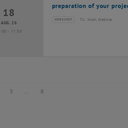
preparation of your proje
18
8 August 2026
WORKSHOP
TU , Wien, Webinar
Veranstaltungstyp:
Veranstaltungsort:
AUG. 26
bis
0:00
-
11:00
 von 8
ite 2 von 8
Seite 3 von 8
Seite 8 von 8
3
8