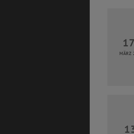
1
MÄRZ 
1