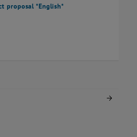
ct proposal *English*
Nächste 