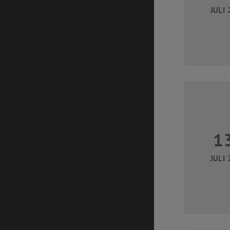
JULI 
1
JULI 