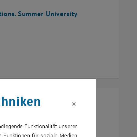
tions. Summer University
chniken
×
ndlegende Funktionalität unserer
m Funktionen für soziale Medien