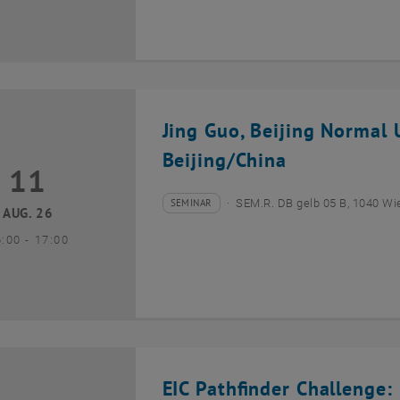
Jing Guo, Beijing Normal U
Beijing/China
11
1 August 2026
SEMINAR
SEM.R. DB gelb 05 B, 1040 Wi
Veranstaltungstyp:
Veranstaltungsort:
AUG. 26
bis
6:00
-
17:00
EIC Pathfinder Challenge: 