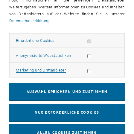
nötig Informationen an die jeweiligen Dienstanbieter
weiterzugeben. Weitere Informationen zu Cookies und Inhalten
bis
16:00
-
17:00
von Drittanbietern auf der Website finden Sie in unserer
Datenschutzerklärung
.
EMBA Online Info Session mit Dekan Prof. Dr. Wolfgang
Güttel
Erforderliche Cookies zulassen
Erforderliche Cookies
Online, via Zoom
INFORMATIONSVERANSTALTUNG
Veranstaltungstyp:
Veranstaltungsort:
Statistik Cookies zulassen
Anonymisierte Webstatistiken
03
03 August 2026
Marketing Cookies zulassen
Marketing und Drittanbieter
AUG. 26
bis
13:00
-
13:30
AUSWAHL SPEICHERN UND ZUSTIMMEN
Info Session Learning Journey Turin
NUR ERFORDERLICHE COOKIES
Online, Via Zoom
INFORMATIONSVERANSTALTUNG
Veranstaltungstyp:
Veranstaltungsort:
ALLEN COOKIES ZUSTIMMEN