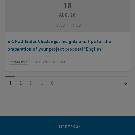
18
18 August 2026
AUG. 26
bis
10:00
-
11:00
EIC Pathfinder Challenge: Insights and tips for the
preparation of your project proposal *English*
TU , Wien, Webinar
WORKSHOP
Veranstaltungstyp:
Veranstaltungsort:
Seite 1 von 8
Seite 2 von 8
Seite 3 von 8
Seite 8 von 8
Näc
1
2
3
8
IMPRESSUM