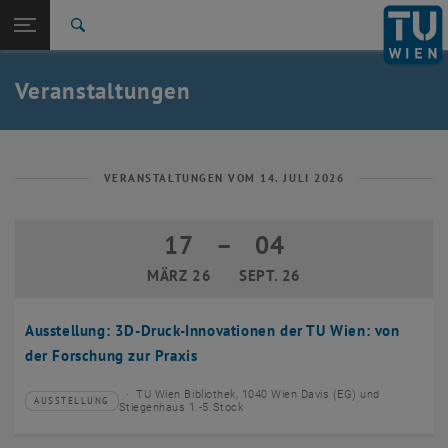
Studium
Seitennavigation öffnen
EN
TU Login
Forschung
Suche
Event eintragen
Eventmanagement
International
Quicklinks
Veranstaltungen
Quicklinks-Menü umschalten
Karriere
Zur 1. Menü Ebene
TU Wien
Zurück zur letzten Ebene:
Aktuelles
Zurück: Subseiten von Aktuelles auflisten
VERANSTALTUNGEN VOM 14. JULI 2026
Veranstaltungskalender
Event eintragen
17
–
04
17 März 2026 bis 04 September 2026
Eventmanagement
MÄRZ 26
SEPT. 26
Ausstellung: 3D-Druck-Innovationen der TU Wien: von
der Forschung zur Praxis
TU Wien Bibliothek, 1040 Wien Davis (EG) und
AUSSTELLUNG
Veranstaltungstyp:
Veranstaltungsort:
Stiegenhaus 1.-5.Stock