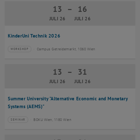
13
–
16
13 Juli 2026 bis 16 Juli 2026
JULI 26
JULI 26
KinderUni Technik 2026
Campus Getreidemarkt, 1060 Wien
WORKSHOP
Veranstaltungstyp:
Veranstaltungsort:
13
–
31
13 Juli 2026 bis 31 Juli 2026
JULI 26
JULI 26
Summer University "Alternative Economic and Monetary
Systems (AEMS)"
BOKU Wien, 1180 Wien
SEMINAR
Veranstaltungstyp:
Veranstaltungsort: