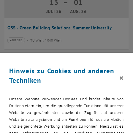
13
–
01
13 Juli 2026 bis 01 August 2026
JULI 26
AUG. 26
GBS - Green.Building.Solutions. Summer University
TU Wien, 1040 Wien
ANDERE
Veranstaltungstyp:
Veranstaltungsort:
20
–
24
20 Juli 2026 bis 24 Juli 2026
Hinweis zu Cookies und anderen
JULI 26
JULI 26
×
Techniken
CMAM 2026
Unsere Website verwendet Cookies und bindet Inhalte von
TU Wien, 1040 Wien
KONFERENZ
Veranstaltungstyp:
Veranstaltungsort:
Drittanbietern ein, um die grundlegende Funktionalität unserer
Website zu gewährleisten sowie die Zugriffe auf unserer
28
Website zu analysieren und um Funktionen für soziale Medien
28 Juli 2026
und zielgerichtete Werbung anbieten zu können. Hierzu ist es
JULI 26