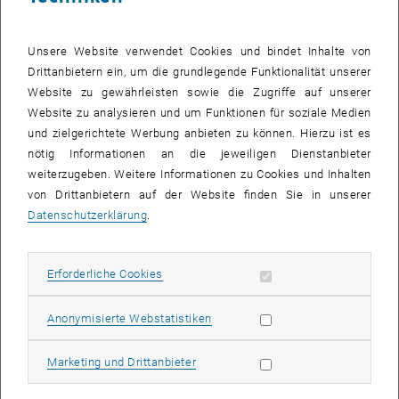
Unsere Website verwendet Cookies und bindet Inhalte von
Drittanbietern ein, um die grundlegende Funktionalität unserer
Website zu gewährleisten sowie die Zugriffe auf unserer
Website zu analysieren und um Funktionen für soziale Medien
und zielgerichtete Werbung anbieten zu können. Hierzu ist es
nötig Informationen an die jeweiligen Dienstanbieter
weiterzugeben. Weitere Informationen zu Cookies und Inhalten
von Drittanbietern auf der Website finden Sie in unserer
Bild v
Datenschutzerklärung
.
Biofluidslab war auf der ESAO mit drei Beiträgen vertreten:
Erforderliche Cookies zulassen
Erforderliche Cookies
M. Harasek, B. Lukitsch, M.N. de Pinho, M.C. Faria Besteiro, T.M.
Eusebio, M. Gfoehler: "
O2 and CO2 mass transfer in blood
oxygenators and artificial lung devices.", The International Journal of
Statistik Cookies zulassen
Anonymisierte Webstatistiken
Artificial Organs
, Vol 41,9, S.589, 2018.
Marketing Cookies zulassen
Marketing und Drittanbieter
B. Lukitsch, M. Gföhler, C. Janeczek, P. Ecker, A. Karabegovic, F.
Huber-Dangl, C. Krenn, R. Ullrich, M. Harasek: "
CFD simulation of