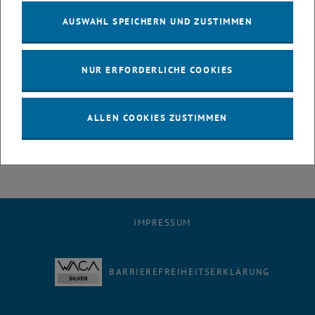
blood gas transport in a hollow fiber membrane packing for design
AUSWAHL SPEICHERN UND ZUSTIMMEN
optimization of an intracorporeal membrane oxygenator", The
International Journal of Artificial Organs
, Vol 41,9, S.589, 2018.
C. Janeczek , P. Ecker, F. Huber-Dangl, A. Karabegovic, B. Lukitsch, M.
NUR ERFORDERLICHE COOKIES
Harasek, C. Jordan, B. Haddadi, R. Ullrich, M. Gföhler: "
The minimal
invasive liquid lung catheter: in-vitro results in a model
environment.", The International Journal of Artificial Organs
, Vol 41,9,
ALLEN COOKIES ZUSTIMMEN
p.524, 2018.
IMPRESSUM
BARRIEREFREIHEITSERKLÄRUNG