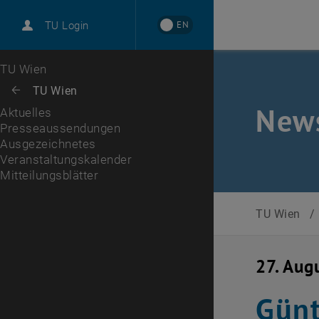
International
EN
TU Login
Karriere
Presseaussendungen
Ausgezeichnetes
Veranstaltungskalender
Zur 1. Menü Ebene
TU Wien
Zurück zur letzten Ebene:
TU Wien
Zurück: Subseiten von TU Wien auflisten
New
Aktuelles
Presseaussendungen
Ausgezeichnetes
Veranstaltungskalender
Mitteilungsblätter
, öffnet eine externe URL in einem neuen Fenster
Mitteilungsblätter
TU Wien
/
27. Aug
Günt