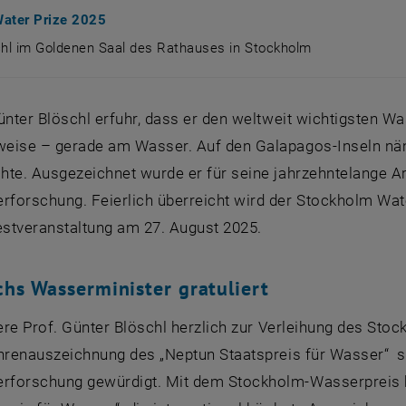
ater Prize 2025
chl im Goldenen Saal des Rathauses in Stockholm
schl im Goldenen Saal des Rathauses in Stockholm
Günter Blöschl erfuhr, dass er den weltweit wichtigsten
eise – gerade am Wasser. Auf den Galapagos-Inseln näml
hte. Ausgezeichnet wurde er für seine jahrzehntelange Ar
forschung. Feierlich überreicht wird der Stockholm Wat
estveranstaltung am 27. August 2025.
chs Wasserminister gratuliert
iere Prof. Günter Blöschl herzlich zur Verleihung des St
Ehrenauszeichnung des „Neptun Staatspreis für Wasser“ s
forschung gewürdigt. Mit dem Stockholm-Wasserpreis b