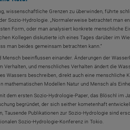
g, wissenschaftliche Grenzen zu überwinden, führte schl
– der Sozio-Hydrologie. „Normalerweise betrachtet man e
ssten Form, oder man analysiert konkrete menschliche Ein
chen Kollegen diskutierte ich eines Tages darüber im Wie
ass man beides gemeinsam betrachten kann.“
 Mensch beeinflussen einander. Änderungen der Wasser
m Verhalten, und menschliches Verhalten ändert die Wass
des Wassers beschreiben, direkt auch eine menschliche K
in mathematischen Modellen Natur und Mensch als Einhei
it dem ersten Sozio-Hydrologie-Paper, das Blöschl im Jah
chung begründet, der sich seither kometenhaft entwickelt
n, Tausende Publikationen zur Sozio-Hydrologie sind ersch
tionalen Sozio-Hydrologie-Konferenz in Tokio.