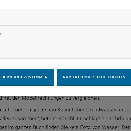
ngen – und nun den höchst renommierten „Stockholm Wat
ungskalender auflisten
rliche Cookies zulassen
 Natur- und Ingenieurswissenschaft
rologie gibt es zwei Gruppen“, erklärt Günter Blöschl. „Au
Statistik Cookies zulassen
n
. Da geht es um Geographie, um Geowissenschaften, um n
rketing Cookies zulassen
n Seite die Ingenieurhydrologie – da geht es um konkre
schutz, um statistische Messungen des Wasserspiegels
chl ist davon überzeugt, dass man diese beiden Welten m
CHERN UND ZUSTIMMEN
NUR ERFORDERLICHE COOKIES
n einem, sowohl Wissenschaftler als auch Ingenieur. In s
rt – und gleichzeitig arbeitet man mit Schaufeln und E
 mit den Modellrechnungen zu vergleichen.
n Lehrbüchern gibt es ein Kapitel über Grundwasser, und 
alles zusammen“, betont Blöschl. Er schlägt ein Lehrbuch
ber im ganzen Buch finden Sie kein Foto von Wasser. Der P