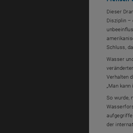
Dieser Dran
Disziplin 
unbeeinflu
amerikanis
Schluss, d
Wasser und
veränderte
Verhalten 
„Man kann 
So wurde, m
Wasserfors
aufgegriffe
der interna