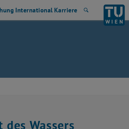
chung
International
Karriere
Suche
t des Wassers