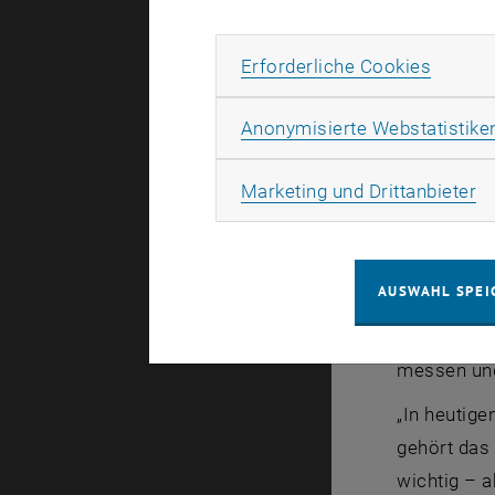
Auszeichnu
Subseiten von Veranstalt
Erforde
Erforderliche Cookies
Zwischen
„In der Hyd
Anonymisierte Webstatistike
Hydrologie
Ma
Marketing und Drittanbieter
der andere
Hochwasser
Günter Blös
AUSWAHL SPEI
Praktiker i
programmie
messen und
„In heutige
gehört das 
wichtig – a