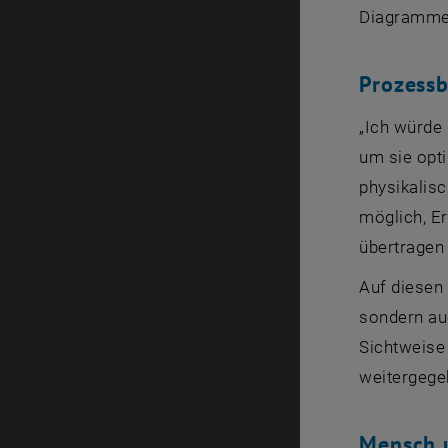
Diagramme 
Prozessb
„Ich würde
um sie opt
physikalisc
möglich, E
übertragen
Auf diesen 
sondern au
Sichtweise
weitergege
Mensch 