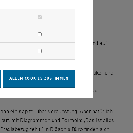
er Prize“.
f der einen Seite die wissenschaftliche
aturwissenschaftliche Modellierung. Und auf
te technische Fragen, um Dämme, um
.“
iteinander vereinen muss: Er ist Theoretiker und
ALLEN COOKIES ZUSTIMMEN
einem Team wird gerechnet, simuliert und
imern, um Durchflussmengen von Bächen zu
dann ein Kapitel über Verdunstung. Aber natürlich
 auf, mit Diagrammen und Formeln: „Das ist alles
raxisbezug fehlt.“ In Blöschls Büro finden sich