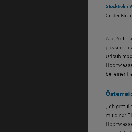
Stockholm W
Günter Blös
Günter Blö
Als Prof. 
passenderw
Urlaub mac
Hochwasser
bei einer F
Österrei
„Ich gratul
mit einer 
Hochwasser