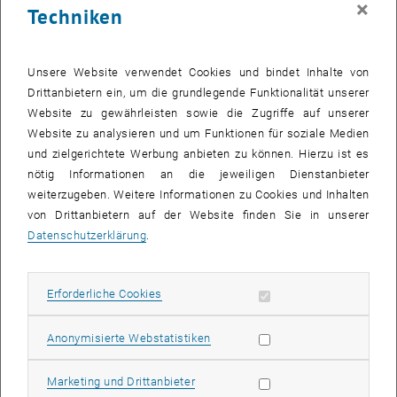
×
Techniken
25 August 2025
26 August 2025
27 August 2025
28 August 2025
29 August 2025
30 August 2025
31 August 2025
Zurück zu vergangene Veranstaltungen
Unsere Website verwendet Cookies und bindet Inhalte von
Drittanbietern ein, um die grundlegende Funktionalität unserer
Website zu gewährleisten sowie die Zugriffe auf unserer
Informationen
Website zu analysieren und um Funktionen für soziale Medien
Hier finden Sie eine Übersicht der bereits stattgefundenen
und zielgerichtete Werbung anbieten zu können. Hierzu ist es
Veranstaltungen des Fachbereichs "Hochschuldidaktik -
nötig Informationen an die jeweiligen Dienstanbieter
focus:lehre".
weiterzugeben. Weitere Informationen zu Cookies und Inhalten
VERANSTALTUNGEN AM 30. AUGUST 2025
von Drittanbietern auf der Website finden Sie in unserer
Datenschutzerklärung
.
Es gibt keine Veranstaltungen in der aktuellen Ansicht.
Erforderliche Cookies zulassen
Erforderliche Cookies
Datum auswählen
August
2025
Voriger Monat
Nächs
Statistik Cookies zulassen
Anonymisierte Webstatistiken
MO
DI
MI
DO
FR
SA
SO
Marketing Cookies zulassen
Marketing und Drittanbieter