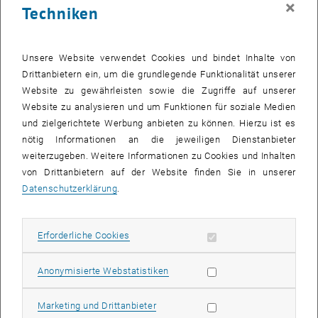
×
Techniken
27 Januar 2025
28 Januar 2025
29 Januar 2025
30 Januar 2025
31 Januar 2025
1 Februar 2025
2 Februar 2025
Zurück zu vergangene Veranstaltungen
Unsere Website verwendet Cookies und bindet Inhalte von
Drittanbietern ein, um die grundlegende Funktionalität unserer
Website zu gewährleisten sowie die Zugriffe auf unserer
Informationen
Website zu analysieren und um Funktionen für soziale Medien
Hier finden Sie eine Übersicht der bereits stattgefundenen
und zielgerichtete Werbung anbieten zu können. Hierzu ist es
Veranstaltungen des Fachbereichs "Hochschuldidaktik -
nötig Informationen an die jeweiligen Dienstanbieter
focus:lehre".
weiterzugeben. Weitere Informationen zu Cookies und Inhalten
VERANSTALTUNGEN AM 20. JANUAR 2025
von Drittanbietern auf der Website finden Sie in unserer
Datenschutzerklärung
.
Es gibt keine Veranstaltungen in der aktuellen Ansicht.
Erforderliche Cookies zulassen
Erforderliche Cookies
Datum auswählen
Januar
2025
Voriger Monat
Nächs
Statistik Cookies zulassen
Anonymisierte Webstatistiken
MO
DI
MI
DO
FR
SA
SO
Marketing Cookies zulassen
Marketing und Drittanbieter