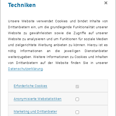
×
Techniken
26 Juni 2023
27 Juni 2023
28 Juni 2023
29 Juni 2023
30 Juni 2023
1 Juli 2023
2 Juli 2023
Zurück zu vergangene Veranstaltungen
Unsere Website verwendet Cookies und bindet Inhalte von
Drittanbietern ein, um die grundlegende Funktionalität unserer
Website zu gewährleisten sowie die Zugriffe auf unserer
Informationen
Website zu analysieren und um Funktionen für soziale Medien
Hier finden Sie eine Übersicht der bereits stattgefundenen
und zielgerichtete Werbung anbieten zu können. Hierzu ist es
Veranstaltungen des Fachbereichs "Hochschuldidaktik -
nötig Informationen an die jeweiligen Dienstanbieter
focus:lehre".
weiterzugeben. Weitere Informationen zu Cookies und Inhalten
VERANSTALTUNGEN AM 17. JUNI 2023
von Drittanbietern auf der Website finden Sie in unserer
Datenschutzerklärung
.
Es gibt keine Veranstaltungen in der aktuellen Ansicht.
Erforderliche Cookies zulassen
Erforderliche Cookies
Datum auswählen
Juni
2023
Nächs
Statistik Cookies zulassen
Anonymisierte Webstatistiken
MO
DI
MI
DO
FR
SA
SO
Marketing Cookies zulassen
Marketing und Drittanbieter