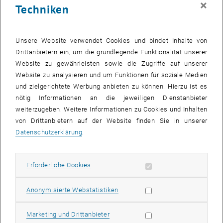
×
Techniken
28 April 2025
29 April 2025
30 April 2025
1 Mai 2025
2 Mai 2025
3 Mai 2025
4 Mai 2025
Zurück zu vergangene Veranstaltungen
Unsere Website verwendet Cookies und bindet Inhalte von
Drittanbietern ein, um die grundlegende Funktionalität unserer
Website zu gewährleisten sowie die Zugriffe auf unserer
Informationen
Website zu analysieren und um Funktionen für soziale Medien
Hier finden Sie eine Übersicht der bereits stattgefundenen
und zielgerichtete Werbung anbieten zu können. Hierzu ist es
Veranstaltungen des Fachbereichs "Hochschuldidaktik -
nötig Informationen an die jeweiligen Dienstanbieter
focus:lehre".
weiterzugeben. Weitere Informationen zu Cookies und Inhalten
VERANSTALTUNGEN AM 11. APRIL 2025
von Drittanbietern auf der Website finden Sie in unserer
Datenschutzerklärung
.
Es gibt keine Veranstaltungen in der aktuellen Ansicht.
Erforderliche Cookies zulassen
Erforderliche Cookies
Datum auswählen
April
2025
Voriger Monat
Nächs
Statistik Cookies zulassen
Anonymisierte Webstatistiken
MO
DI
MI
DO
FR
SA
SO
Marketing Cookies zulassen
Marketing und Drittanbieter