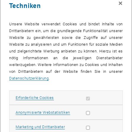
×
Techniken
26 Februar 2024
27 Februar 2024
28 Februar 2024
29 Februar 2024
1 März 2024
2 März 2024
3 März 2024
Zurück zu vergangene Veranstaltungen
Unsere Website verwendet Cookies und bindet Inhalte von
Drittanbietern ein, um die grundlegende Funktionalität unserer
Website zu gewährleisten sowie die Zugriffe auf unserer
Informationen
Website zu analysieren und um Funktionen für soziale Medien
Hier finden Sie eine Übersicht der bereits stattgefundenen
und zielgerichtete Werbung anbieten zu können. Hierzu ist es
Veranstaltungen des Fachbereichs "Hochschuldidaktik -
nötig Informationen an die jeweiligen Dienstanbieter
focus:lehre".
weiterzugeben. Weitere Informationen zu Cookies und Inhalten
VERANSTALTUNGEN AM 11. FEBRUAR 2024
von Drittanbietern auf der Website finden Sie in unserer
Datenschutzerklärung
.
Es gibt keine Veranstaltungen in der aktuellen Ansicht.
Erforderliche Cookies zulassen
Erforderliche Cookies
Datum auswählen
Februar
2024
Voriger Monat
Nächs
Statistik Cookies zulassen
Anonymisierte Webstatistiken
MO
DI
MI
DO
FR
SA
SO
Marketing Cookies zulassen
Marketing und Drittanbieter