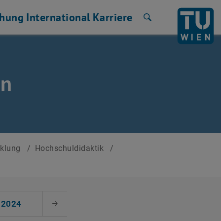
chung
International
Karriere
Suche
en
cklung
/
Hochschuldidaktik
/
2024
Nächster Monat