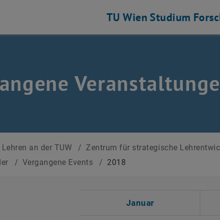
TU Wien
Studium
Fors
angene Veranstaltung
Lehren an der TUW
/
Zentrum für strategische Lehrentwi
der
/
Vergangene Events
/
2018
 auswählen
Januar