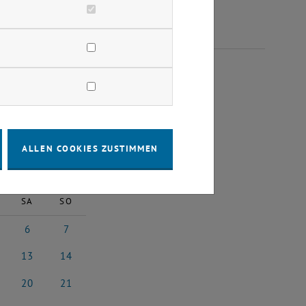
NUAR 2024
ALLEN COOKIES ZUSTIMMEN
2024
Nächster Monat
SA
SO
6
7
ar 2024
6 Januar 2024
7 Januar 2024
13
14
uar 2024
13 Januar 2024
14 Januar 2024
20
21
uar 2024
20 Januar 2024
21 Januar 2024