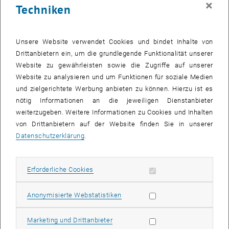
×
Techniken
25 Mai 2026
26 Mai 2026
27 Mai 2026
28 Mai 2026
29 Mai 2026
30 Mai 2026
31 Mai 2026
Zurück zu vergangene Veranstaltungen
Unsere Website verwendet Cookies und bindet Inhalte von
Drittanbietern ein, um die grundlegende Funktionalität unserer
Website zu gewährleisten sowie die Zugriffe auf unserer
Informationen
Website zu analysieren und um Funktionen für soziale Medien
Hier finden Sie eine Übersicht der bereits stattgefundenen
und zielgerichtete Werbung anbieten zu können. Hierzu ist es
Veranstaltungen des Fachbereichs "Hochschuldidaktik -
nötig Informationen an die jeweiligen Dienstanbieter
focus:lehre".
weiterzugeben. Weitere Informationen zu Cookies und Inhalten
VERANSTALTUNGEN AM 10. MAI 2026
von Drittanbietern auf der Website finden Sie in unserer
Datenschutzerklärung
.
Es gibt keine Veranstaltungen in der aktuellen Ansicht.
Erforderliche Cookies zulassen
Erforderliche Cookies
Datum auswählen
Mai
2026
Voriger Monat
Nächs
Statistik Cookies zulassen
Anonymisierte Webstatistiken
MO
DI
MI
DO
FR
SA
SO
Marketing Cookies zulassen
Marketing und Drittanbieter