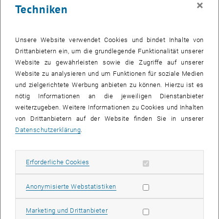
×
Techniken
28 Juli 2025
29 Juli 2025
30 Juli 2025
31 Juli 2025
1 August 2025
2 August 2025
3 August 2025
Zurück zu vergangene Veranstaltungen
Unsere Website verwendet Cookies und bindet Inhalte von
Drittanbietern ein, um die grundlegende Funktionalität unserer
Website zu gewährleisten sowie die Zugriffe auf unserer
Informationen
Website zu analysieren und um Funktionen für soziale Medien
Hier finden Sie eine Übersicht der bereits stattgefundenen
und zielgerichtete Werbung anbieten zu können. Hierzu ist es
Veranstaltungen des Fachbereichs "Hochschuldidaktik -
nötig Informationen an die jeweiligen Dienstanbieter
focus:lehre".
weiterzugeben. Weitere Informationen zu Cookies und Inhalten
VERANSTALTUNGEN AM 17. JULI 2025
von Drittanbietern auf der Website finden Sie in unserer
Datenschutzerklärung
.
Es gibt keine Veranstaltungen in der aktuellen Ansicht.
Erforderliche Cookies zulassen
Erforderliche Cookies
Datum auswählen
Juli
2025
Voriger Monat
Nächs
Statistik Cookies zulassen
Anonymisierte Webstatistiken
MO
DI
MI
DO
FR
SA
SO
Marketing Cookies zulassen
Marketing und Drittanbieter