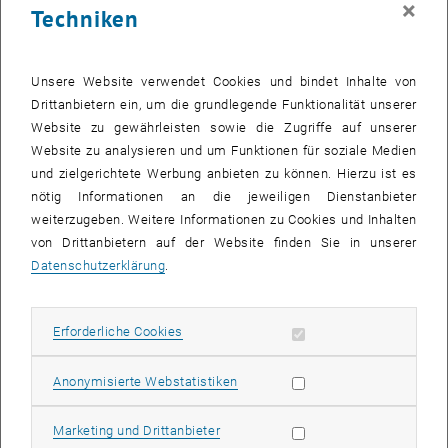
×
Techniken
28 April 2025
29 April 2025
30 April 2025
1 Mai 2025
2 Mai 2025
3 Mai 2025
4 Mai 2025
Zurück zu vergangene Veranstaltungen
Unsere Website verwendet Cookies und bindet Inhalte von
Drittanbietern ein, um die grundlegende Funktionalität unserer
Website zu gewährleisten sowie die Zugriffe auf unserer
Informationen
Website zu analysieren und um Funktionen für soziale Medien
Hier finden Sie eine Übersicht der bereits stattgefundenen
und zielgerichtete Werbung anbieten zu können. Hierzu ist es
Veranstaltungen des Fachbereichs "Hochschuldidaktik -
nötig Informationen an die jeweiligen Dienstanbieter
focus:lehre".
weiterzugeben. Weitere Informationen zu Cookies und Inhalten
VERANSTALTUNGEN AM 26. APRIL 2025
von Drittanbietern auf der Website finden Sie in unserer
Datenschutzerklärung
.
Es gibt keine Veranstaltungen in der aktuellen Ansicht.
Erforderliche Cookies zulassen
Erforderliche Cookies
Datum auswählen
April
2025
Voriger Monat
Nächs
Statistik Cookies zulassen
Anonymisierte Webstatistiken
MO
DI
MI
DO
FR
SA
SO
Marketing Cookies zulassen
Marketing und Drittanbieter