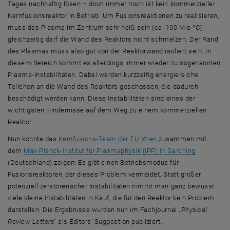
Tages nachhaltig lösen – doch immer noch ist kein kommerzieller
Kernfusionsreaktor in Betrieb. Um Fusionsreaktionen zu realisieren,
muss das Plasma im Zentrum sehr heiß sein (ca. 100 Mio °C),
gleichzeitig darf die Wand des Reaktors nicht schmelzen. Der Rand
des Plasmas muss also gut von der Reaktorwand isoliert sein. In
diesem Bereich kommt es allerdings immer wieder zu sogenannten
Plasma-Instabilitäten. Dabei werden kurzzeitig energiereiche
Teilchen an die Wand des Reaktors geschossen, die dadurch
beschädigt werden kann. Diese Instabilitäten sind eines der
wichtigsten Hindernisse auf dem Weg zu einem kommerziellen
Reaktor.
, öffnet eine externe U
Nun konnte das
Kernfusions-Team der TU Wien
zusammen mit
, öffnet ei
dem
Max-Planck-Institut für Plasmaphysik (IPP) in Garching
(Deutschland) zeigen: Es gibt einen Betriebsmodus für
Fusionsreaktoren, der dieses Problem vermeidet. Statt großer
potenziell zerstörerischer Instabilitäten nimmt man ganz bewusst
viele kleine Instabilitäten in Kauf, die für den Reaktor kein Problem
darstellen. Die Ergebnisse wurden nun im Fachjournal „
Physical
Review Letters
“ als Editors‘ Suggestion publiziert.