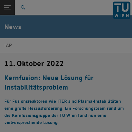
Studium
Seitennavigation öffnen
EN
TU Login
Forschung
Suche
International
Quicklinks
News
Quicklinks-Menü umschalten
Karriere
Zur 1. Menü Ebene
Institut für Angewandte Physik
IAP
Zurück zur letzten Ebene:
News
Zurück: Subseiten von News auflisten
11. Oktober 2022
Meldung
Kernfusion: Neue Lösung für
Instabilitätsproblem
Für Fusionsreaktoren wie ITER sind Plasma-Instabilitäten
eine große Herausforderung. Ein Forschungsteam rund um
die Kernfusionsgruppe der TU Wien fand nun eine
vielversprechende Lösung.