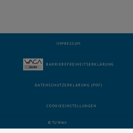
IMPRESSUM
BARRIEREFREIHEITSERKLÄRUNG
DATENSCHUTZERKLÄRUNG (PDF)
COOKIEEINSTELLUNGEN
Facebook
LinkedIn
YouTube
Instagram
Bluesky
© TU Wien
# 118841