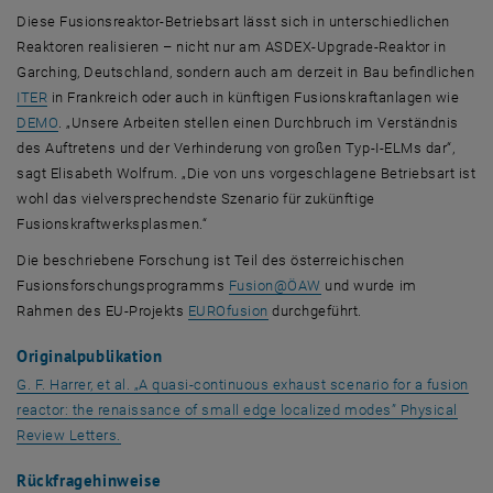
Diese Fusionsreaktor-Betriebsart lässt sich in unterschiedlichen
Reaktoren realisieren – nicht nur am ASDEX-Upgrade-Reaktor in
Garching, Deutschland, sondern auch am derzeit in Bau befindlichen
, öffnet eine externe URL in einem neuen Fenster
ITER
in Frankreich oder auch in künftigen Fusionskraftanlagen wie
, öffnet eine externe URL in einem neuen Fenster
DEMO
. „Unsere Arbeiten stellen einen Durchbruch im Verständnis
des Auftretens und der Verhinderung von großen Typ-I-ELMs dar“,
sagt Elisabeth Wolfrum. „Die von uns vorgeschlagene Betriebsart ist
wohl das vielversprechendste Szenario für zukünftige
Fusionskraftwerksplasmen.“
Die beschriebene Forschung ist Teil des österreichischen
, öffnet eine externe URL
Fusionsforschungsprogramms
Fusion@ÖAW
und wurde im
, öffnet eine externe URL in eine
Rahmen des EU-Projekts
EUROfusion
durchgeführt.
Originalpublikation
G. F. Harrer, et al. „A quasi-continuous exhaust scenario for a fusion
reactor: the renaissance of small edge localized modes” Physical
, öffnet eine externe URL in einem neuen Fenster
Review Letters.
Rückfragehinweise