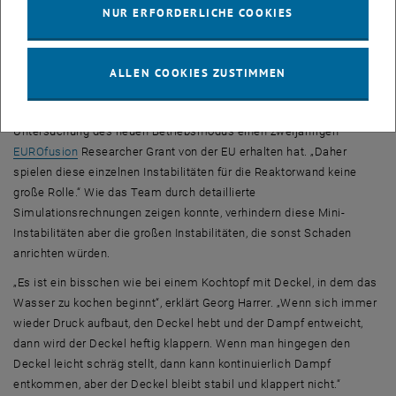
Durch die dreieckige Form des Plasmaquerschnitts und das
NUR ERFORDERLICHE COOKIES
gezielte Einblasen zusätzlicher Teilchen am Rand treten viele kleine
Instabilitäten auf – und zwar mehrere tausend Mal pro Sekunde.
„Diese kleinen Teilchen-Bursts treffen die Wand des Reaktors
ALLEN COOKIES ZUSTIMMEN
schneller als die sich aufheizen und wieder abkühlen kann“, sagt
Georg Harrer, Erstautor der Publikation, der zur weiteren
Untersuchung des neuen Betriebsmodus einen zweijährigen
, öffnet eine externe URL in einem neuen Fenster
EUROfusion
Researcher Grant von der EU erhalten hat. „Daher
spielen diese einzelnen Instabilitäten für die Reaktorwand keine
große Rolle.“ Wie das Team durch detaillierte
Simulationsrechnungen zeigen konnte, verhindern diese Mini-
Instabilitäten aber die großen Instabilitäten, die sonst Schaden
anrichten würden.
„Es ist ein bisschen wie bei einem Kochtopf mit Deckel, in dem das
Wasser zu kochen beginnt“, erklärt Georg Harrer. „Wenn sich immer
wieder Druck aufbaut, den Deckel hebt und der Dampf entweicht,
dann wird der Deckel heftig klappern. Wenn man hingegen den
Deckel leicht schräg stellt, dann kann kontinuierlich Dampf
entkommen, aber der Deckel bleibt stabil und klappert nicht.“