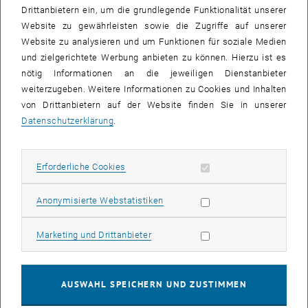
Drittanbietern ein, um die grundlegende Funktionalität unserer
Website zu gewährleisten sowie die Zugriffe auf unserer
Website zu analysieren und um Funktionen für soziale Medien
und zielgerichtete Werbung anbieten zu können. Hierzu ist es
nötig Informationen an die jeweiligen Dienstanbieter
weiterzugeben. Weitere Informationen zu Cookies und Inhalten
von Drittanbietern auf der Website finden Sie in unserer
Datenschutzerklärung
.
Erforderliche Cookies zulassen
Erforderliche Cookies
Subseiten von Forschung
Subseiten von Veranstal
Subseiten von Mitarbeit
Bild v
© Atominstitut
Statistik Cookies zulassen
Anonymisierte Webstatistiken
"Pore size distribution and accessible pore size distribution in
Marketing Cookies zulassen
Marketing und Drittanbieter
bituminous coals"
, öffnet eine externe URL in einem neuen Fenster
Award
AUSWAHL SPEICHERN UND ZUSTIMMEN