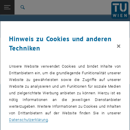
Studium
Seitennavigation öffnen
EN
TU Login
Forschung
Suche
International
Quicklinks
Veranstaltungen
Quicklinks-Menü umschalten
Karriere
Hinweis zu Cookies und anderen
Zur 1. Menü Ebene
E311-Institut für Fertigungstechnik und Photonische
×
IFT
Techniken
Technologien
Zurück zur letzten Ebene:
E311-Institut für Fertigungstechnik
Zurück: Subseiten von E311-Institut für Fertigungstechnik und Photoni
VERANSTALTUNGEN VOM 21. JULI 2026
und Photonische Technologien
Unsere Website verwendet Cookies und bindet Inhalte von
Drittanbietern ein, um die grundlegende Funktionalität unserer
Veranstaltungen
Es gibt keine Veranstaltungen in der aktuellen Ansicht.
Website zu gewährleisten sowie die Zugriffe auf unserer
Website zu analysieren und um Funktionen für soziale Medien
und zielgerichtete Werbung anbieten zu können. Hierzu ist es
IMPRESSUM
nötig Informationen an die jeweiligen Dienstanbieter
weiterzugeben. Weitere Informationen zu Cookies und Inhalten
von Drittanbietern auf der Website finden Sie in unserer
BARRIEREFREIHEITSERKLÄRUNG
Datenschutzerklärung
.