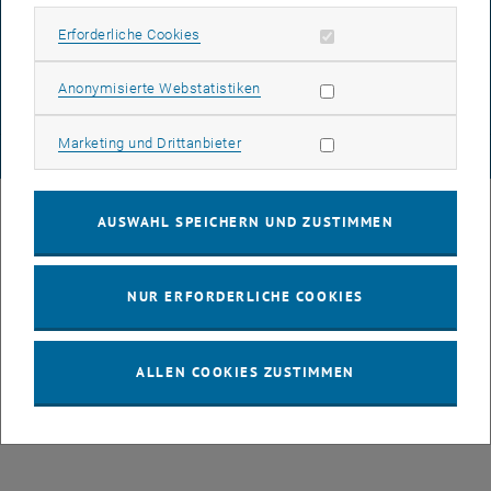
DATENSCHUTZERKLÄRUNG (PDF)
Erforderliche Cookies zulassen
Erforderliche Cookies
Statistik Cookies zulassen
Anonymisierte Webstatistiken
COOKIEEINSTELLUNGEN
Marketing Cookies zulassen
Marketing und Drittanbieter
© TU Wien
# 77141
AUSWAHL SPEICHERN UND ZUSTIMMEN
NUR ERFORDERLICHE COOKIES
ALLEN COOKIES ZUSTIMMEN