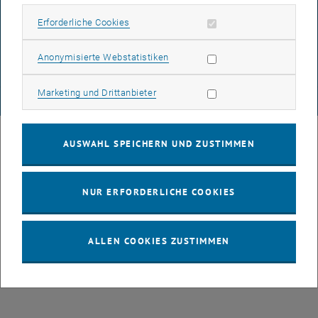
DATENSCHUTZERKLÄRUNG (PDF)
Erforderliche Cookies zulassen
Erforderliche Cookies
Statistik Cookies zulassen
Anonymisierte Webstatistiken
COOKIEEINSTELLUNGEN
Marketing Cookies zulassen
Marketing und Drittanbieter
© TU Wien
# 77141
AUSWAHL SPEICHERN UND ZUSTIMMEN
NUR ERFORDERLICHE COOKIES
ALLEN COOKIES ZUSTIMMEN