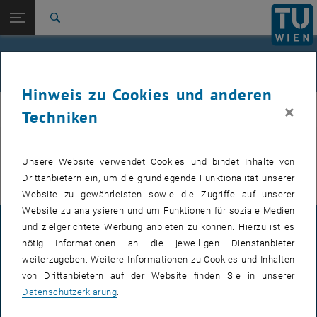
Studium
Seitennavigation öffnen
EN
TU Login
Forschung
Suche
International
Quicklinks
Veranstaltungen
Quicklinks-Menü umschalten
Karriere
Hinweis zu Cookies und anderen
Zur 1. Menü Ebene
E311-Institut für Fertigungstechnik und Photonische
×
IFT
Techniken
Technologien
Zurück zur letzten Ebene:
E311-Institut für Fertigungstechnik
Zurück: Subseiten von E311-Institut für Fertigungstechnik und Photoni
VERANSTALTUNGEN VOM 15. JULI 2026
und Photonische Technologien
Unsere Website verwendet Cookies und bindet Inhalte von
Drittanbietern ein, um die grundlegende Funktionalität unserer
Veranstaltungen
Es gibt keine Veranstaltungen in der aktuellen Ansicht.
Website zu gewährleisten sowie die Zugriffe auf unserer
Website zu analysieren und um Funktionen für soziale Medien
und zielgerichtete Werbung anbieten zu können. Hierzu ist es
IMPRESSUM
nötig Informationen an die jeweiligen Dienstanbieter
weiterzugeben. Weitere Informationen zu Cookies und Inhalten
von Drittanbietern auf der Website finden Sie in unserer
BARRIEREFREIHEITSERKLÄRUNG
Datenschutzerklärung
.