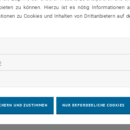
bieten zu können. Hierzu ist es nötig Informationen an
ionen zu Cookies und Inhalten von Drittanbietern auf d
IMPRESSUM
BARRIEREFREIHEITS
COOKIEEIN
rliche Cookies zulassen
Statistik Cookies zulassen
n
rketing Cookies zulassen
CHERN UND ZUSTIMMEN
NUR ERFORDERLICHE COOKIES