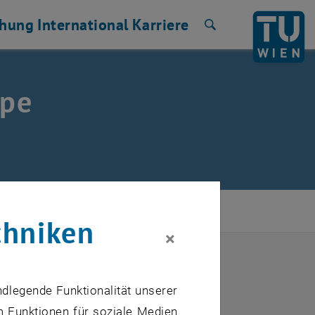
chung
International
Karriere
Suche
ppe
hnik
chniken
×
ndlegende Funktionalität unserer
m Funktionen für soziale Medien