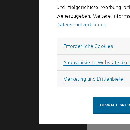
und zielgerichtete Werbung an
weiterzugeben. Weitere Informat
© TU Wien
#
Datenschutzerklärung
.
125486
Erforde
Erforderliche Cookies
Anonymisierte Webstatistike
Ma
Marketing und Drittanbieter
AUSWAHL SPEI