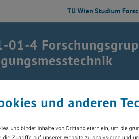
TU Wien
Studium
Fors
1-01-4 Forschungsgru
igungsmesstechnik
technik
/
E311-01-4 Forschungsgruppe Fertigungsmesstec
ookies und anderen Te
nen folgen in Kürze
s und bindet Inhalte von Drittanbietern ein, um die gru
 die Zugriffe auf unserer Website zu analysieren und u