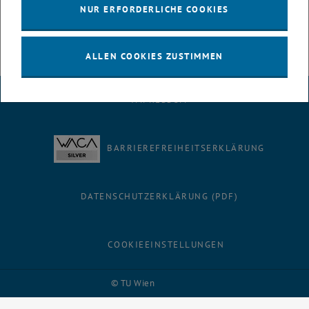
NUR ERFORDERLICHE COOKIES
© IET
ALLEN COOKIES ZUSTIMMEN
IMPRESSUM
BARRIEREFREIHEITSERKLÄRUNG
DATENSCHUTZERKLÄRUNG (PDF)
COOKIEEINSTELLUNGEN
Facebook
LinkedIn
YouTube
Instagram
Bluesky
© TU Wien
# 124303