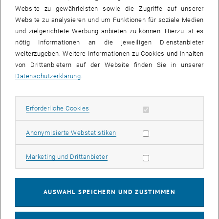
Einstellung der Gier- und Nickwinkel erfolgt durch eine
Website zu gewährleisten sowie die Zugriffe auf unserer
automatische Verstellvorrichtung mit Schrittmotoren. Die
Website zu analysieren und um Funktionen für soziale Medien
Einstellung des gewünschten Betriebspunktes erfolgt über die
und zielgerichtete Werbung anbieten zu können. Hierzu ist es
Drehzahl des Radialgebläses. Zusätzlich werden der Totaldruck und
nötig Informationen an die jeweiligen Dienstanbieter
die Totaltemperatur in der Beruhigungsstrecke permanent
weiterzugeben. Weitere Informationen zu Cookies und Inhalten
gemessen.
von Drittanbietern auf der Website finden Sie in unserer
Datenschutzerklärung
.
Erforderliche Cookies zulassen
Erforderliche Cookies
Statistik Cookies zulassen
Anonymisierte Webstatistiken
Marketing Cookies zulassen
Marketing und Drittanbieter
AUSWAHL SPEICHERN UND ZUSTIMMEN