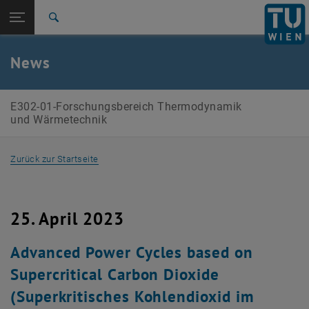
Studium
Seitennavigation öffnen
EN
TU Login
Forschung
Suche
International
Quicklinks
News
Quicklinks-Menü umschalten
Karriere
Zur 1. Menü Ebene
E302-01-Forschungsbereich Thermodynamik und
E302-01-Forschungsbereich Thermodynamik
Wärmetechnik
und Wärmetechnik
Zurück zur letzten Ebene:
E302-01-Forschungsbereich
Zurück: Subseiten von E302-01-Forschungsbereich Thermodynamik un
Thermodynamik und Wärmetechnik
Zurück zur Startseite
Detailseite Aktuelles
25. April 2023
Advanced Power Cycles based on
Supercritical Carbon Dioxide
(Superkritisches Kohlendioxid im