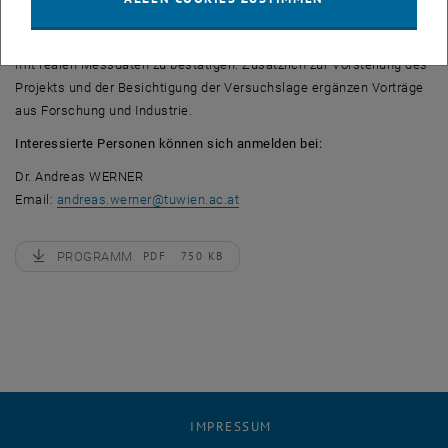
Im April 2023 fertiggestellt, ist die Versuchsanlage nun bereit, die
theoretischen Berechnungen des SCARABEUS-Forschungsprojektes
mit realen Messdaten zu bestätigen. Zusätzlich zur Vorstellung des
Projekts und der Besichtigung der Versuchslage ergänzen Vorträge
aus Forschung und Industrie.
Interessierte Personen können sich anmelden bei:
Dr. Andreas WERNER
Email:
andreas.werner
@
tuwien.ac.at
PROGRAMM
PDF
750 KB
, herunterladen
IMPRESSUM