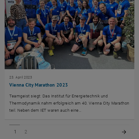
23. April 2023
Vienna City Marathon 2023
Teamgeist siegt: Das Institut für Energietechnik und
Thermodynamik nahm erfolgreich am 40. Vienna City Marathon
teil. Neben dem IET waren auch eine…
Seite 1 von 2
Seite 2 von 2
Nächs
1
2