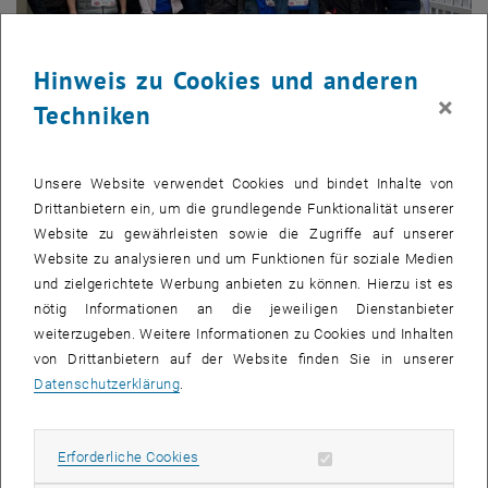
Hinweis zu Cookies und anderen
×
Techniken
08. April 2025
Kälte trotzen, Teamgeist zeigen: IET beim 42. Vienna
Unsere Website verwendet Cookies und bindet Inhalte von
City Marathon!
Drittanbietern ein, um die grundlegende Funktionalität unserer
Website zu gewährleisten sowie die Zugriffe auf unserer
Am Sonntag, den 06. April, traten bereits zum dritten Mal in
Website zu analysieren und um Funktionen für soziale Medien
Folge insgesamt acht Staffeln des IET beim 42. Vienna City
und zielgerichtete Werbung anbieten zu können. Hierzu ist es
Marathon an. Trotz eisiger…
nötig Informationen an die jeweiligen Dienstanbieter
weiterzugeben. Weitere Informationen zu Cookies und Inhalten
von Drittanbietern auf der Website finden Sie in unserer
Datenschutzerklärung
.
Erforderliche Cookies zulassen
Erforderliche Cookies