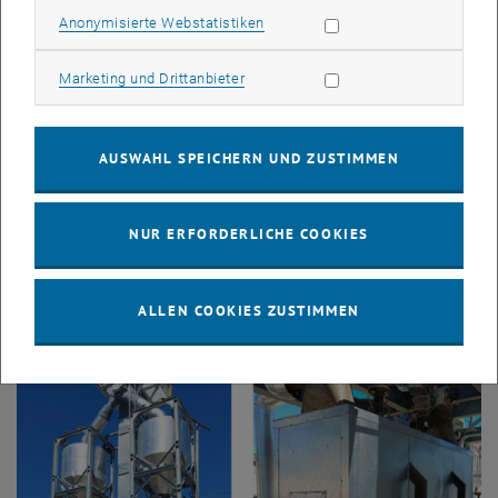
Statistik Cookies zulassen
Anonymisierte Webstatistiken
Marketing Cookies zulassen
Marketing und Drittanbieter
AUSWAHL SPEICHERN UND ZUSTIMMEN
27. November 2023
Erfolgreiche Herbstexkursion 2023
NUR ERFORDERLICHE COOKIES
Anfang Oktober dieses Jahres veranstaltete das Institut für
Energietechnik und Thermodynamik eine mehrtägige Exkursion
nach Deutschland. Im Rahmen…
ALLEN COOKIES ZUSTIMMEN